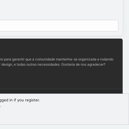
lho para garantir que a comunidade mantenha-se organizada e rodando
 design, e todas outras necessidades. Gostaria de nos agradecer?
Termos e regras
Política de privacidade
Ajuda
R
ged in if you register.
S
.
S
Largura
Queries
19
Time
0.0704s
Memory
9.85MB