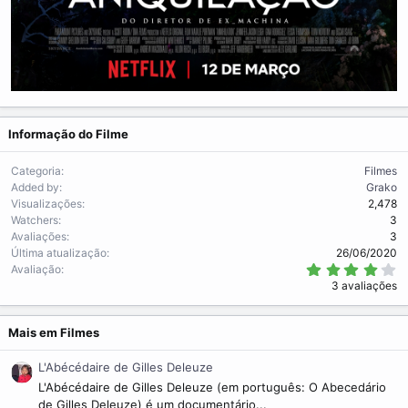
Informação do Filme
Categoria
Filmes
Added by
Grako
Visualizações
2,478
Watchers
3
Avaliações
3
Última atualização
26/06/2020
4
Avaliação
.
3 avaliações
3
3
s
t
Mais em Filmes
r
e
L'Abécédaire de Gilles Deleuze
l
a
L'Abécédaire de Gilles Deleuze (em português: O Abecedário
(
de Gilles Deleuze) é um documentário...
s