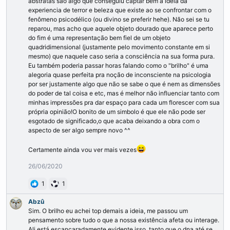
abstratas são algo que conseguiu captar bem a ideia da
experiencia de terror e beleza que existe ao se confrontar com o
fenômeno psicodélico (ou divino se preferir hehe). Não sei se tu
reparou, mas acho que aquele objeto dourado que aparece perto
do fim é uma representação bem fiel de um objeto
quadridimensional (justamente pelo movimento constante em si
mesmo) que naquele caso seria a consciência na sua forma pura.
Eu também poderia passar horas falando como o "brilho" é uma
alegoria quase perfeita pra noção de inconsciente na psicologia
por ser justamente algo que não se sabe o que é nem as dimensões
do poder de tal coisa e etc, mas é melhor não influenciar tanto com
minhas impressões pra dar espaço para cada um florescer com sua
própria opinião!O bonito de um simbolo é que ele não pode ser
esgotado de significado,o que acaba deixando a obra com o
aspecto de ser algo sempre novo ^^
Certamente ainda vou ver mais vezes
26/06/2020
1
1
Abzû
Sim. O brilho eu achei top demais a ideia, me passou um
pensamento sobre tudo o que a nossa existência afeta ou interage.
Ali está escancaradamente evidente isso, tanto que o dna até se