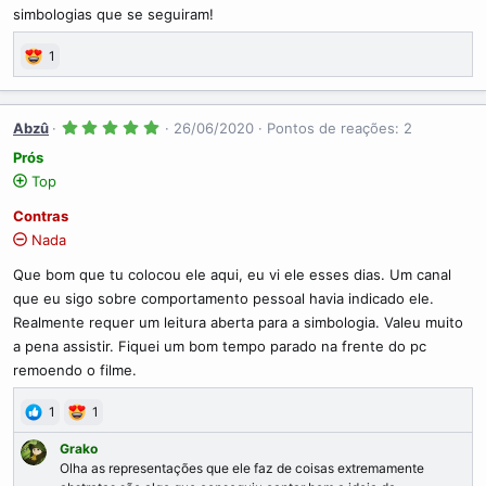
(
simbologias que se seguiram!
s
)
1
5
Abzû
26/06/2020
Pontos de reações: 2
.
0
Prós
0
Top
s
t
r
Contras
e
l
Nada
a
(
Que bom que tu colocou ele aqui, eu vi ele esses dias. Um canal
s
)
que eu sigo sobre comportamento pessoal havia indicado ele.
Realmente requer um leitura aberta para a simbologia. Valeu muito
a pena assistir. Fiquei um bom tempo parado na frente do pc
remoendo o filme.
1
1
Grako
Olha as representações que ele faz de coisas extremamente