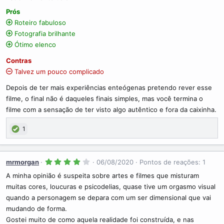
0
s
Prós
t
r
Roteiro fabuloso
e
Fotografia brilhante
l
a
Ótimo elenco
(
s
Contras
)
Talvez um pouco complicado
Depois de ter mais experiências enteógenas pretendo rever esse
filme, o final não é daqueles finais simples, mas você termina o
filme com a sensação de ter visto algo autêntico e fora da caixinha.
1
4
mrmorgan
06/08/2020
Pontos de reações: 1
.
0
A minha opinião é suspeita sobre artes e filmes que misturam
0
muitas cores, loucuras e psicodelias, quase tive um orgasmo visual
s
t
quando a personagem se depara com um ser dimensional que vai
r
e
mudando de forma.
l
Gostei muito de como aquela realidade foi construída, e nas
a