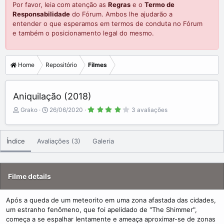
Por favor, leia com atenção as
Regras
e o
Termo de
Responsabilidade
do Fórum. Ambos lhe ajudarão a
entender o que esperamos em termos de conduta no Fórum
e também o posicionamento legal do mesmo.
Home
Repositório
Filmes
Aniquilação (2018)
4
A
C
Grako
26/06/2020
3 avaliações
.
d
r
3
3
d
e
s
e
a
t
Índice
Avaliações (3)
Galeria
r
d
t
e
b
e
l
a
y
d
(
a
s
Filme details
)
t
e
Após a queda de um meteorito em uma zona afastada das cidades,
um estranho fenômeno, que foi apelidado de "The Shimmer",
começa a se espalhar lentamente e ameaça aproximar-se de zonas