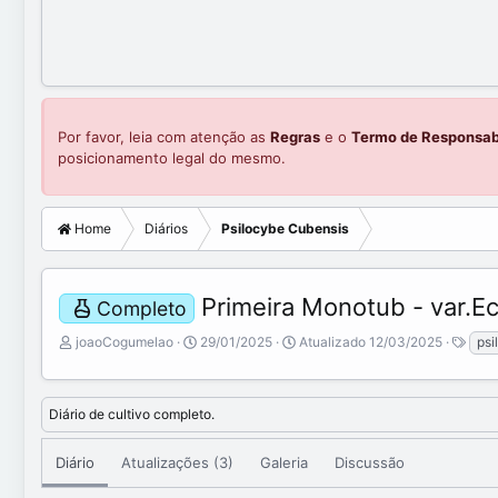
Por favor, leia com atenção as
Regras
e o
Termo de Responsab
posicionamento legal do mesmo.
Home
Diários
Psilocybe Cubensis
Primeira Monotub - var.E
Completo
A
C
T
joaoCogumelao
29/01/2025
Atualizado
12/03/2025
psi
d
r
a
i
e
g
c
a
s
Diário de cultivo completo.
i
t
o
e
n
d
Diário
Atualizações (3)
Galeria
Discussão
a
a