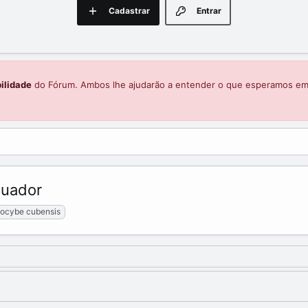
Cadastrar
Entrar
ilidade
do Fórum. Ambos lhe ajudarão a entender o que esperamos e
cuador
locybe cubensis