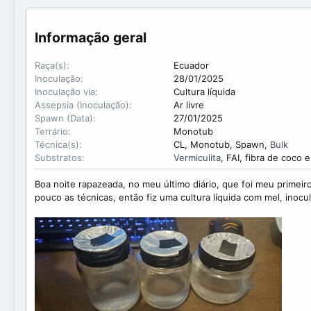
d
t
o
e
p
Informação geral
o
r
Raça(s)
Ecuador
Inoculação
28/01/2025
Inoculação via
Cultura líquida
Assepsia (Inoculação)
Ar livre
Spawn (Data)
27/01/2025
Terrário
Monotub
Técnica(s)
CL, Monotub, Spawn,
Bulk
Substratos
Vermiculita
, FAI, fibra de coco 
Boa noite rapazeada, no meu último diário, que foi meu primeiro
pouco as técnicas, então fiz uma cultura líquida com mel, inoc