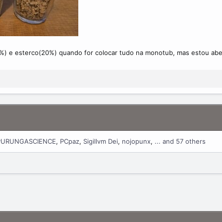
0%) e esterco(20%) quando for colocar tudo na monotub, mas estou ab
PURUNGASCIENCE
PCpaz
Sigillvm Dei
nojopunx
... and 57 others