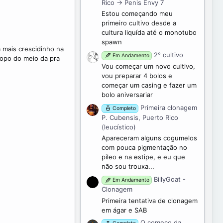
Rico -> Penis Envy 7
Estou começando meu
primeiro cultivo desde a
cultura liquída até o monotubo
spawn
 mais crescidinho na
2° cultivo
Em Andamento
opo do meio da pra
Vou começar um novo cultivo,
vou preparar 4 bolos e
começar um casing e fazer um
bolo aniversariar
Primeira clonagem
Completo
P. Cubensis, Puerto Rico
(leucístico)
Apareceram alguns cogumelos
com pouca pigmentação no
pileo e na estipe, e eu que
não sou trouxa...
BillyGoat -
Em Andamento
Clonagem
Primeira tentativa de clonagem
em ágar e SAB
O começo da