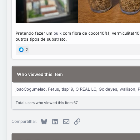
Pretendo fazer um
bulk
com fibra de coco(40%), vermiculita(4
outros tipos de substrato.
2
Who viewed this item
joaoCogumelao
Fetus
tlsp19
O REAL LC
Goldeyes
wallison
Total users who viewed this item 67
Bluesky
LinkedIn
E-mail
Link
Compartilhar: