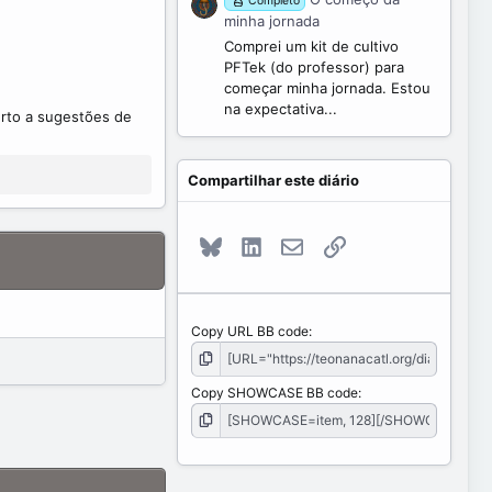
Completo
minha jornada
Comprei um kit de cultivo
PFTek (do professor) para
começar minha jornada. Estou
na expectativa...
erto a sugestões de
Compartilhar este diário
Bluesky
LinkedIn
E-mail
Link
Copy URL BB code
Copy SHOWCASE BB code