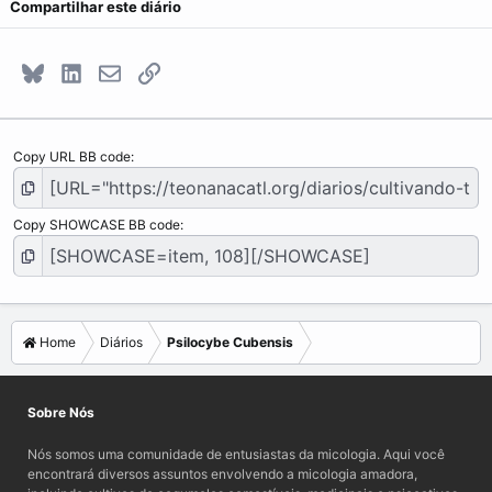
Compartilhar este diário
Bluesky
LinkedIn
E-mail
Link
Copy URL BB code
Copy SHOWCASE BB code
Home
Diários
Psilocybe Cubensis
Sobre Nós
Nós somos uma comunidade de entusiastas da micologia. Aqui você
encontrará diversos assuntos envolvendo a micologia amadora,