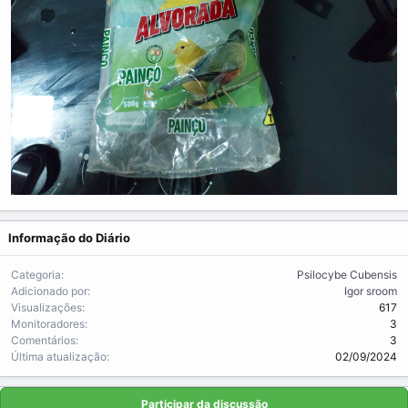
Informação do Diário
Categoria
Psilocybe Cubensis
Adicionado por
Igor sroom
Visualizações
617
Monitoradores
3
Comentários
3
Última atualização
02/09/2024
Participar da discussão