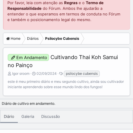
Por favor, leia com atenção as
Regras
e o
Termo de
Responsabilidade
do Fórum. Ambos lhe ajudarão a
entender o que esperamos em termos de conduta no Fórum
e também o posicionamento legal do mesmo.
Home
Diários
Psilocybe Cubensis
Cultivando Thai Koh Samui
Em Andamento
no Painço
A
C
T
Igor sroom
02/09/2024
psilocybe cubensis
d
r
a
este é meu primeiro diário e meu segundo cultivo, ainda sou cultivador
i
e
g
iniciante aprendendo sobre esse mundo lindo dos fungos!
c
a
s
i
t
o
e
Diário de cultivo em andamento.
n
d
a
a
d
t
Diário
Galeria
Discussão
o
e
p
o