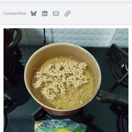
Bluesky
LinkedIn
E-mail
Link
Compartilhar: