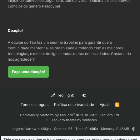
incluindo cultivos de cogumelos comestíveis, medicinais e psicoativos,
como os do gênero Psilocybe!
Doação!
A equipe do Teo faz um enorme trabalho para garantir que a
comunidade mantenha-se organizada e rodando com as melhores
tecnologias, o melhor design, e todas outras necessidades. Gostaria de
nos agradecer?
Faça uma doação!
Teo (light)
Termos e regras
Política de privacidade
Ajuda
R
S
S
®
Community platform by XenForo
© 2010-2025 XenForo Ltd.
XenForo theme
by xenfocus
Largura
Queries
25
Time
0.1409s
Memory
9.46MB
This site uses cookies to help personalise content, tailor your experience and