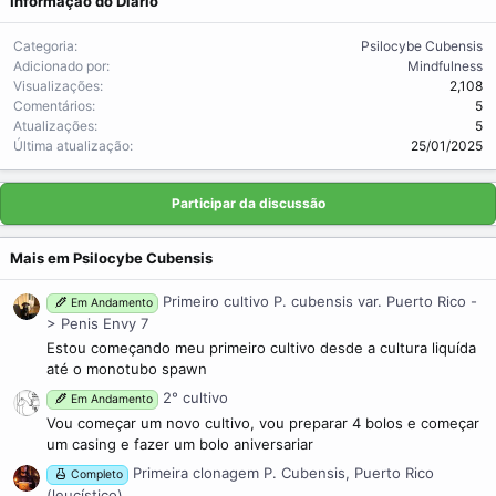
Informação do Diário
Categoria
Psilocybe Cubensis
Adicionado por
Mindfulness
Visualizações
2,108
Comentários
5
Atualizações
5
Última atualização
25/01/2025
Participar da discussão
Mais em Psilocybe Cubensis
Primeiro cultivo P. cubensis var. Puerto Rico -
Em Andamento
> Penis Envy 7
Estou começando meu primeiro cultivo desde a cultura liquída
até o monotubo spawn
2° cultivo
Em Andamento
Vou começar um novo cultivo, vou preparar 4 bolos e começar
um casing e fazer um bolo aniversariar
Primeira clonagem P. Cubensis, Puerto Rico
Completo
(leucístico)