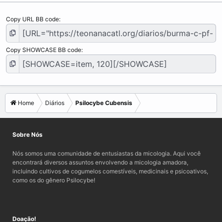
Copy URL BB code
Copy SHOWCASE BB code
Home
Diários
Psilocybe Cubensis
Sobre Nós
Nós somos uma comunidade de entusiastas da micologia. Aqui você
encontrará diversos assuntos envolvendo a micologia amadora,
incluindo cultivos de cogumelos comestíveis, medicinais e psicoativos,
como os do gênero Psilocybe!
Doação!