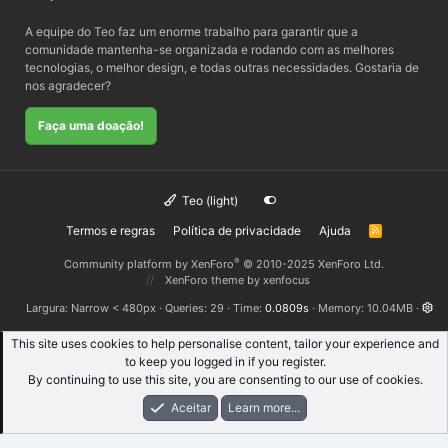
A equipe do Teo faz um enorme trabalho para garantir que a
comunidade mantenha-se organizada e rodando com as melhores
tecnologias, o melhor design, e todas outras necessidades. Gostaria de
nos agradecer?
Faça uma doação!
Teo (light)
Termos e regras
Política de privacidade
Ajuda
R
S
S
®
Community platform by XenForo
© 2010-2025 XenForo Ltd.
XenForo theme
by xenfocus
Largura
Queries
29
Time
0.0809s
Memory
10.04MB
This site uses cookies to help personalise content, tailor your experience and
to keep you logged in if you register.
By continuing to use this site, you are consenting to our use of cookies.
Aceitar
Learn more...