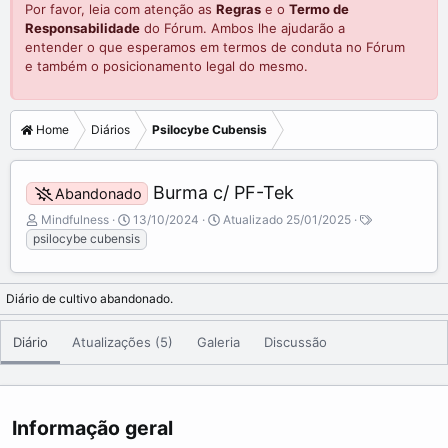
Por favor, leia com atenção as
Regras
e o
Termo de
Responsabilidade
do Fórum. Ambos lhe ajudarão a
entender o que esperamos em termos de conduta no Fórum
e também o posicionamento legal do mesmo.
Home
Diários
Psilocybe Cubensis
Burma c/ PF-Tek
Abandonado
A
C
T
Mindfulness
13/10/2024
Atualizado
25/01/2025
d
r
a
psilocybe cubensis
i
e
g
c
a
s
i
t
Diário de cultivo abandonado.
o
e
n
d
Diário
Atualizações (5)
Galeria
Discussão
a
a
d
t
o
e
p
o
Informação geral
r