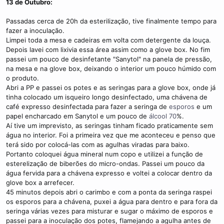
13 de Outubro:
Passadas cerca de 20h da esterilização, tive finalmente tempo para
fazer a inoculação.
Limpei toda a mesa e cadeiras em volta com detergente da louça.
Depois lavei com lixivia essa área assim como a glove box. No fim
passei um pouco de desinfetante "Sanytol" na panela de pressão,
na mesa e na glove box, deixando o interior um pouco húmido com
o produto.
Abri a PP e passei os potes e as seringas para a glove box, onde já
tinha colocado um isqueiro longo desinfectado, uma chávena de
café expresso desinfectada para fazer a seringa de
esporos
e um
papel encharcado em Sanytol e um pouco de
álcool 70
%.
Aí tive um imprevisto, as seringas tinham ficado praticamente sem
água no interior. Foi a primeira vez que me aconteceu e penso que
terá sido por colocá-las com as agulhas viradas para baixo.
Portanto coloquei água mineral num copo e utilizei a função de
esterelização de biberões do micro-ondas. Passei um pouco da
água fervida para a chávena expresso e voltei a colocar dentro da
glove box a arrefecer.
45 minutos depois abri o carimbo e com a ponta da seringa raspei
os esporos para a chávena, puxei a água para dentro e para fora da
seringa várias vezes para misturar e sugar o máximo de esporos e
passei para a inoculação dos potes, flamejando a agulha antes de