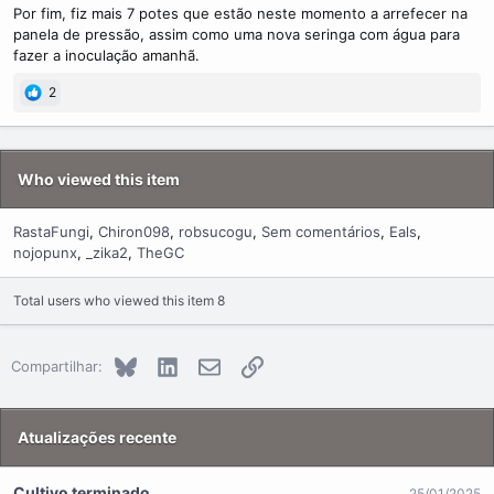
Por fim, fiz mais 7 potes que estão neste momento a arrefecer na
panela de pressão, assim como uma nova seringa com água para
fazer a inoculação amanhã.
2
Who viewed this item
RastaFungi
Chiron098
robsucogu
Sem comentários
Eals
nojopunx
_zika2
TheGC
Total users who viewed this item 8
Bluesky
LinkedIn
E-mail
Link
Compartilhar:
Atualizações recente
Cultivo terminado
25/01/2025