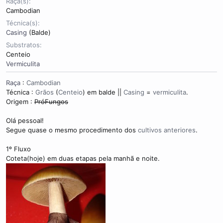
Raça(s)
Cambodian
Técnica(s)
Casing
(Balde)
Substratos
Centeio
Vermiculita
Raça
:
Cambodian
Técnica :
Grãos
(
Centeio
) em balde ||
Casing
=
vermiculita
.
Origem :
PróFungos
Olá pessoal!
Segue quase o mesmo procedimento dos
cultivos anteriores
.
1º Fluxo
Coteta(hoje) em duas etapas pela manhã e noite.