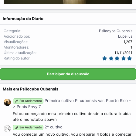
Informação do Diário
Categoria
Psilocybe Cubensis
Adicionado por
Lupelius
Visualizações
1,297
Monitoradores
1
Última atualização
11/11/2011
5
Rating do autor
.
0
0
Participar da discussão
s
t
r
e
Mais em Psilocybe Cubensis
l
a
(
Primeiro cultivo P. cubensis var. Puerto Rico -
Em Andamento
s
> Penis Envy 7
)
Estou começando meu primeiro cultivo desde a cultura liquída
até o monotubo spawn
2° cultivo
Em Andamento
Vou começar um novo cultivo, vou preparar 4 bolos e começar