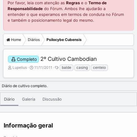
Por favor, leia com atenção as
Regras
e o
Termo de
Responsabilidade
do Fórum. Ambos lhe ajudarão a
entender o que esperamos em termos de conduta no Fórum
e também o posicionamento legal do mesmo.
Home
Diários
Psilocybe Cubensis
2º Cultivo Cambodian
Completo
A
C
T
Lupelius
11/11/2011
balde
casing
centeio
d
r
a
i
e
g
c
a
s
Diário de cultivo completo.
i
t
o
e
Diário
Galeria
Discussão
n
d
a
a
d
t
o
e
p
Informação geral
o
r