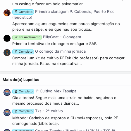
um casing e fazer um bolo aniversariar
Primeira clonagem P. Cubensis, Puerto Rico
Completo
(leucístico)
Apareceram alguns cogumelos com pouca pigmentação no
pileo e na estipe, e eu que não sou trouxa...
BillyGoat - Clonagem
Em Andamento
Primeira tentativa de clonagem em ágar e SAB
O começo da minha jornada
Completo
Comprei um kit de cultivo PFTek (do professor) para começar
minha jornada. Estou na expectativa...
Mais do(a) Lupelius
1º Cultivo Mex Tapalpa
Completo
Ola a todos! Segue mais uma strain no balde, seguindo o
mesmo processo dos meus diários...
Tks - 2° cultivo
Completo
Método: Carimbo de esporos e CL(mel+esporos), bolo PF
cremogenado(biblioteca).
Golden Teacher 1º cultivo - MDK 1º - TKS 1º