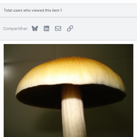
Total users who viewed this item 1
Bluesky
LinkedIn
E-mail
Link
Compartilhar: