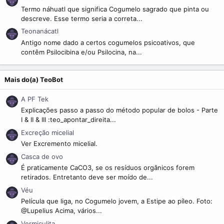
Termo náhuatl que significa Cogumelo sagrado que pinta ou
descreve. Esse termo seria a correta...
Teonanácatl
Antigo nome dado a certos cogumelos psicoativos, que
contêm Psilocibina e/ou Psilocina, na...
Mais do(a) TeoBot
A PF Tek
Explicações passo a passo do método popular de bolos - Parte
I & II & III :teo_apontar_direita...
Excreção micelial
Ver Excremento micelial.
Casca de ovo
É praticamente CaCO3, se os resíduos orgânicos forem
retirados. Entretanto deve ser moído de...
Véu
Película que liga, no Cogumelo jovem, a Estipe ao píleo. Foto:
@Lupelius Acima, vários...
Vermiculita