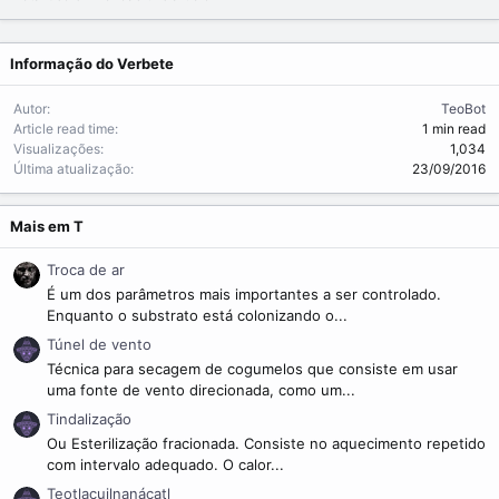
m
e
Informação do Verbete
Autor
TeoBot
Article read time
1 min read
Visualizações
1,034
Última atualização
23/09/2016
Mais em T
Troca de ar
É um dos parâmetros mais importantes a ser controlado.
Enquanto o substrato está colonizando o...
Túnel de vento
Técnica para secagem de cogumelos que consiste em usar
uma fonte de vento direcionada, como um...
Tindalização
Ou Esterilização fracionada. Consiste no aquecimento repetido
com intervalo adequado. O calor...
Teotlacuilnanácatl