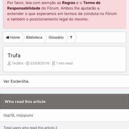
Por favor, leia com atenção as
Regras
e o
Termo de
Responsabilidade
do Fórum. Ambos lhe ajudarão a
entender o que esperamos em termos de conduta no Fórum
e também o posicionamento legal do mesmo.
Home
Biblioteca
Glossário
T
Trufa
A
P
A
TeoBot
23/09/2016
1 min read
u
u
r
t
b
t
o
l
i
Ver Esclerótia.
r
i
c
s
l
h
e
d
r
Who read this article
a
e
t
a
e
d
tlsp19
nojopunx
t
i
Total users who read this article 2