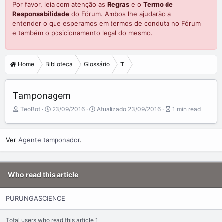
Por favor, leia com atenção as
Regras
e o
Termo de
Responsabilidade
do Fórum. Ambos lhe ajudarão a
entender o que esperamos em termos de conduta no Fórum
e também o posicionamento legal do mesmo.
Home
Biblioteca
Glossário
T
Tamponagem
A
P
A
TeoBot
23/09/2016
Atualizado
23/09/2016
1 min read
u
u
r
t
b
t
o
l
i
Ver
Agente tamponador
.
r
i
c
s
l
h
e
d
r
Who read this article
a
e
t
a
e
d
PURUNGASCIENCE
t
i
Total users who read this article 1