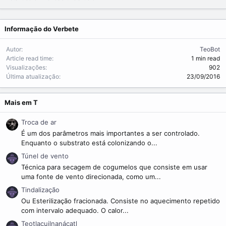
m
e
Informação do Verbete
Autor
TeoBot
Article read time
1 min read
Visualizações
902
Última atualização
23/09/2016
Mais em T
Troca de ar
É um dos parâmetros mais importantes a ser controlado.
Enquanto o substrato está colonizando o...
Túnel de vento
Técnica para secagem de cogumelos que consiste em usar
uma fonte de vento direcionada, como um...
Tindalização
Ou Esterilização fracionada. Consiste no aquecimento repetido
com intervalo adequado. O calor...
Teotlacuilnanácatl