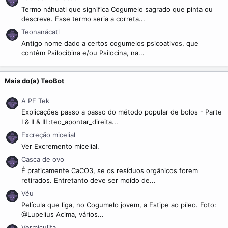
Termo náhuatl que significa Cogumelo sagrado que pinta ou
descreve. Esse termo seria a correta...
Teonanácatl
Antigo nome dado a certos cogumelos psicoativos, que
contêm Psilocibina e/ou Psilocina, na...
Mais do(a) TeoBot
A PF Tek
Explicações passo a passo do método popular de bolos - Parte
I & II & III :teo_apontar_direita...
Excreção micelial
Ver Excremento micelial.
Casca de ovo
É praticamente CaCO3, se os resíduos orgânicos forem
retirados. Entretanto deve ser moído de...
Véu
Película que liga, no Cogumelo jovem, a Estipe ao píleo. Foto:
@Lupelius Acima, vários...
Vermiculita