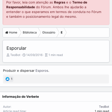
Por favor, leia com atenção as
Regras
e o
Termo de
Responsabilidade
do Fórum. Ambos lhe ajudarão a
entender o que esperamos em termos de conduta no Fórum
e também o posicionamento legal do mesmo.
Home
Biblioteca
Glossário
E
Esporular
A
P
A
TeoBot
14/09/2016
1 min read
u
u
r
t
b
t
o
l
i
Produzir e dispersar
Esporos
.
r
i
c
s
l
1
h
e
d
r
a
e
t
a
Informação do Verbete
e
d
t
Autor
TeoBot
i
Article read time
1 min read