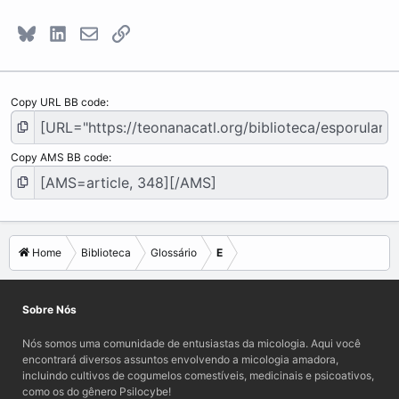
Bluesky
LinkedIn
E-mail
Link
Copy URL BB code
Copy AMS BB code
Home
Biblioteca
Glossário
E
Sobre Nós
Nós somos uma comunidade de entusiastas da micologia. Aqui você
encontrará diversos assuntos envolvendo a micologia amadora,
incluindo cultivos de cogumelos comestíveis, medicinais e psicoativos,
como os do gênero Psilocybe!