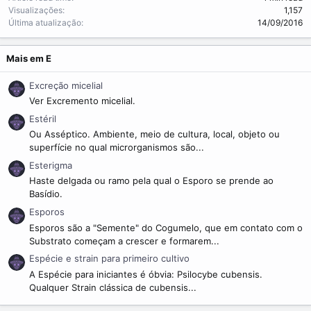
m
Visualizações
1,157
e
Última atualização
14/09/2016
Mais em E
Excreção micelial
Ver Excremento micelial.
Estéril
Ou Asséptico. Ambiente, meio de cultura, local, objeto ou
superfície no qual microrganismos são...
Esterigma
Haste delgada ou ramo pela qual o Esporo se prende ao
Basídio.
Esporos
Esporos são a "Semente" do Cogumelo, que em contato com o
Substrato começam a crescer e formarem...
Espécie e strain para primeiro cultivo
A Espécie para iniciantes é óbvia: Psilocybe cubensis.
Qualquer Strain clássica de cubensis...