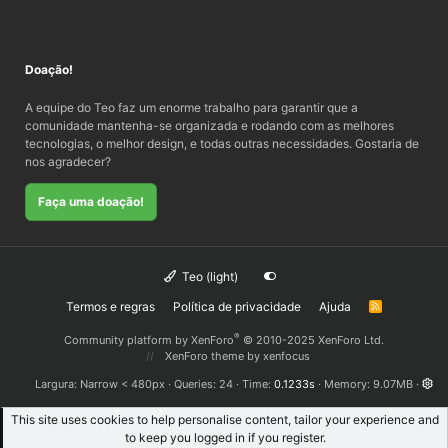
Doação!
A equipe do Teo faz um enorme trabalho para garantir que a
comunidade mantenha-se organizada e rodando com as melhores
tecnologias, o melhor design, e todas outras necessidades. Gostaria de
nos agradecer?
Faça uma doação!
Teo (light)
Termos e regras
Política de privacidade
Ajuda
R
S
S
®
Community platform by XenForo
© 2010-2025 XenForo Ltd.
XenForo theme
by xenfocus
Largura
Queries
24
Time
0.1233s
Memory
9.07MB
This site uses cookies to help personalise content, tailor your experience and
to keep you logged in if you register.