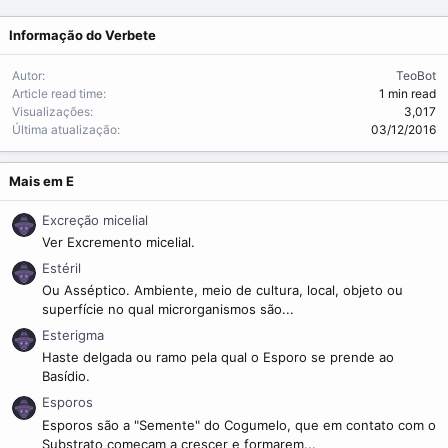
Informação do Verbete
Autor
TeoBot
Article read time
1 min read
Visualizações
3,017
Última atualização
03/12/2016
Mais em E
Excreção micelial
Ver Excremento micelial.
Estéril
Ou Asséptico. Ambiente, meio de cultura, local, objeto ou
superfície no qual microrganismos são...
Esterigma
Haste delgada ou ramo pela qual o Esporo se prende ao
Basídio.
Esporos
Esporos são a "Semente" do Cogumelo, que em contato com o
Substrato começam a crescer e formarem...