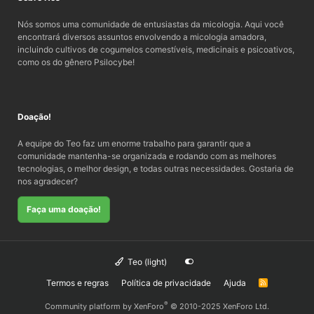
Nós somos uma comunidade de entusiastas da micologia. Aqui você
encontrará diversos assuntos envolvendo a micologia amadora,
incluindo cultivos de cogumelos comestíveis, medicinais e psicoativos,
como os do gênero Psilocybe!
Doação!
A equipe do Teo faz um enorme trabalho para garantir que a
comunidade mantenha-se organizada e rodando com as melhores
tecnologias, o melhor design, e todas outras necessidades. Gostaria de
nos agradecer?
Faça uma doação!
Teo (light)
Termos e regras
Política de privacidade
Ajuda
R
S
S
®
Community platform by XenForo
© 2010-2025 XenForo Ltd.