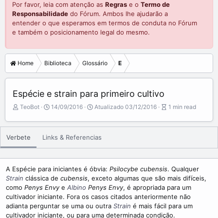
Por favor, leia com atenção as
Regras
e o
Termo de
Responsabilidade
do Fórum. Ambos lhe ajudarão a
entender o que esperamos em termos de conduta no Fórum
e também o posicionamento legal do mesmo.
Home
Biblioteca
Glossário
E
Espécie e strain para primeiro cultivo
A
P
A
TeoBot
14/09/2016
Atualizado
03/12/2016
1 min read
u
u
r
t
b
t
o
l
i
Verbete
Links & Referencias
r
i
c
s
l
h
e
d
r
A Espécie para iniciantes é óbvia:
Psilocybe cubensis
. Qualquer
a
e
Strain
clássica de
cubensis
, exceto algumas que são mais difíceis,
t
a
como
Penys Envy
e
Albino
Penys Envy
, é apropriada para um
e
d
cultivador iniciante. Fora os casos citados anteriormente não
t
adianta perguntar se uma ou outra
Strain
é mais fácil para um
i
cultivador iniciante, ou para uma determinada condição.