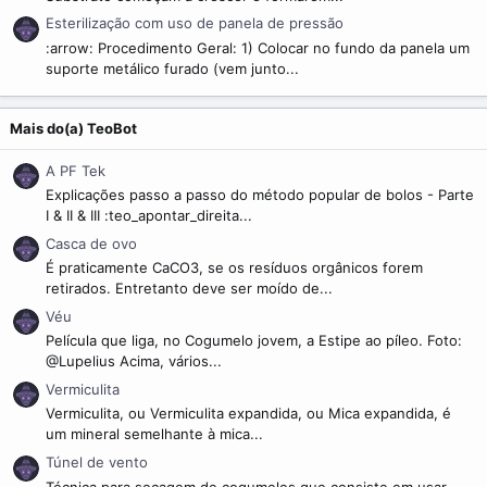
Esterilização com uso de panela de pressão
:arrow: Procedimento Geral: 1) Colocar no fundo da panela um
suporte metálico furado (vem junto...
Mais do(a) TeoBot
A PF Tek
Explicações passo a passo do método popular de bolos - Parte
I & II & III :teo_apontar_direita...
Casca de ovo
É praticamente CaCO3, se os resíduos orgânicos forem
retirados. Entretanto deve ser moído de...
Véu
Película que liga, no Cogumelo jovem, a Estipe ao píleo. Foto:
@Lupelius Acima, vários...
Vermiculita
Vermiculita, ou Vermiculita expandida, ou Mica expandida, é
um mineral semelhante à mica...
Túnel de vento
Técnica para secagem de cogumelos que consiste em usar