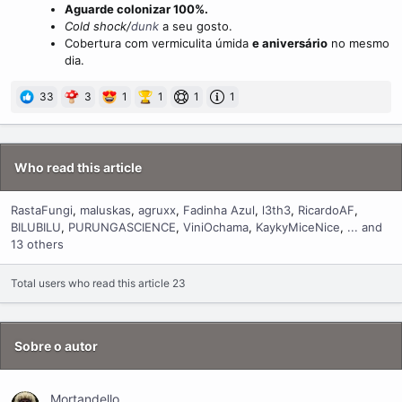
Aguarde colonizar 100%.
Cold shock/
dunk
a seu gosto.
Cobertura com vermiculita úmida
e aniversário
no mesmo
dia.
33
3
1
1
1
1
Who read this article
RastaFungi
maluskas
agruxx
Fadinha Azul
l3th3
RicardoAF
BILUBILU
PURUNGASCIENCE
ViniOchama
KaykyMiceNice
... and
13 others
Total users who read this article 23
Sobre o autor
Mortandello