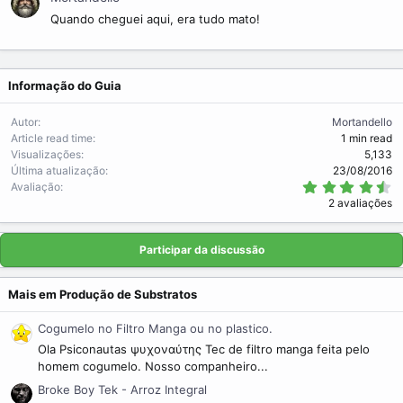
Quando cheguei aqui, era tudo mato!
Informação do Guia
Autor
Mortandello
Article read time
1 min read
Visualizações
5,133
Última atualização
23/08/2016
4
Avaliação
.
2 avaliações
5
0
s
t
Participar da discussão
r
e
l
Mais em Produção de Substratos
a
(
s
Cogumelo no Filtro Manga ou no plastico.
)
Ola Psiconautas ψυχοναύτης Tec de filtro manga feita pelo
homem cogumelo. Nosso companheiro...
Broke Boy Tek - Arroz Integral