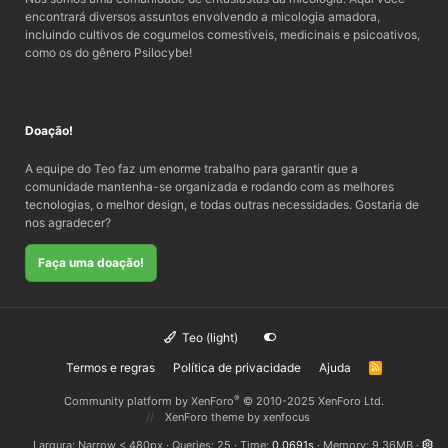
encontrará diversos assuntos envolvendo a micologia amadora,
incluindo cultivos de cogumelos comestíveis, medicinais e psicoativos,
como os do gênero Psilocybe!
Doação!
A equipe do Teo faz um enorme trabalho para garantir que a
comunidade mantenha-se organizada e rodando com as melhores
tecnologias, o melhor design, e todas outras necessidades. Gostaria de
nos agradecer?
Faça uma doação!
Teo (light)
Termos e regras
Política de privacidade
Ajuda
R
S
S
®
Community platform by XenForo
© 2010-2025 XenForo Ltd.
XenForo theme
by xenfocus
Largura
Queries
25
Time
0.0691s
Memory
9.36MB