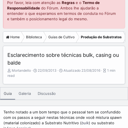
Por favor, leia com atenção as
Regras
e o
Termo de
Responsabilidade
do Fórum. Ambos lhe ajudarão a
entender o que esperamos em termos de conduta no Fórum
e também o posicionamento legal do mesmo.
Home
Biblioteca
Guias de Cultivo
Produção de Substratos
Esclarecimento sobre técnicas bulk, casing ou
balde
A
P
A
Mortandello
22/09/2013
Atualizado
23/08/2016
1 min
u
u
r
read
t
b
t
o
l
i
r
i
c
Guia
Galeria
Discussão
s
l
h
e
d
r
a
e
Tenho notado a um bom tempo que o pessoal tem se confundido
t
a
com os passos a seguir nestas técnicas onde você mistura
spawn
e
d
(material colonizado) a Substrato Nutritivo (
bulk
) ou substrato
t