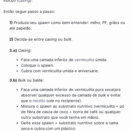
inócuo (
casing
).
i
m
Então segue passo a passo:
e
1)
Produza seu
spawn
como bem entender: milho, PF, grãos ou
até papelão.​
2)
Decida-se entre
casing
ou
bulk
.​
3.a)
Casing
:​
Faca uma camada inferior de
vermiculita
úmida.
Coloque o spawn.
Cubra com vermiculita umida e aniversarie.
3.b)
Bulk
ou balde:​
Faca uma camada inferior de vermiculita pura seca(pra
absorver qualquer excesso da camada de
bulk
e evitar
que o
micélio
cole no recipiente).
Misture o
spawn
ao substrato nutritivo (vermiculita + pó
de fibra de casca de coco + borra de café ou qualquer
outro substrato que você tenha em mãos).
Deite esse
spawn
+ substrato nutritivo sobre a cama
seca e cubra com um plástico.