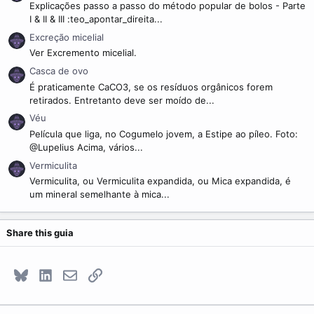
Explicações passo a passo do método popular de bolos - Parte
I & II & III :teo_apontar_direita...
Excreção micelial
Ver Excremento micelial.
Casca de ovo
É praticamente CaCO3, se os resíduos orgânicos forem
retirados. Entretanto deve ser moído de...
Véu
Película que liga, no Cogumelo jovem, a Estipe ao píleo. Foto:
@Lupelius Acima, vários...
Vermiculita
Vermiculita, ou Vermiculita expandida, ou Mica expandida, é
um mineral semelhante à mica...
Share this guia
Bluesky
LinkedIn
E-mail
Link