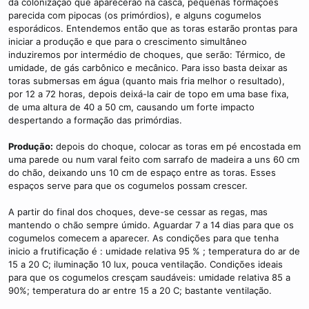
da colonização que aparecerão na casca, pequenas formações
parecida com pipocas (os primórdios), e alguns cogumelos
esporádicos. Entendemos então que as toras estarão prontas para
iniciar a produção e que para o crescimento simultâneo
induziremos por intermédio de choques, que serão: Térmico, de
umidade, de gás carbônico e mecânico. Para isso basta deixar as
toras submersas em água (quanto mais fria melhor o resultado),
por 12 a 72 horas, depois deixá-la cair de topo em uma base fixa,
de uma altura de 40 a 50 cm, causando um forte impacto
despertando a formação das primórdias.
Produção:
depois do choque, colocar as toras em pé encostada em
uma parede ou num varal feito com sarrafo de madeira a uns 60 cm
do chão, deixando uns 10 cm de espaço entre as toras. Esses
espaços serve para que os cogumelos possam crescer.
A partir do final dos choques, deve-se cessar as regas, mas
mantendo o chão sempre úmido. Aguardar 7 a 14 dias para que os
cogumelos comecem a aparecer. As condições para que tenha
inicio a frutificação é : umidade relativa 95 % ; temperatura do ar de
15 a 20 C; iluminação 10 lux, pouca ventilação. Condições ideais
para que os cogumelos cresçam saudáveis: umidade relativa 85 a
90%; temperatura do ar entre 15 a 20 C; bastante ventilação.