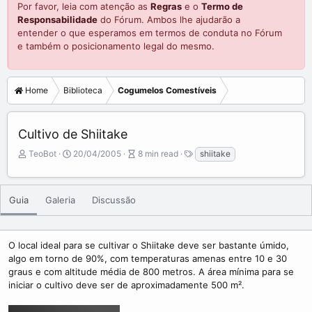
Por favor, leia com atenção as
Regras
e o
Termo de
Responsabilidade
do Fórum. Ambos lhe ajudarão a
entender o que esperamos em termos de conduta no Fórum
e também o posicionamento legal do mesmo.
Home
Biblioteca
Cogumelos Comestíveis
Cultivo de Shiitake
A
P
A
T
TeoBot
20/04/2005
8 min read
shiitake
u
u
r
a
t
b
t
g
o
l
i
s
Guia
Galeria
Discussão
r
i
c
s
l
h
e
d
r
O local ideal para se cultivar o Shiitake deve ser bastante úmido,
a
e
algo em torno de 90%, com temperaturas amenas entre 10 e 30
t
a
graus e com altitude média de 800 metros. A área mínima para se
e
d
iniciar o cultivo deve ser de aproximadamente 500 m².
t
i