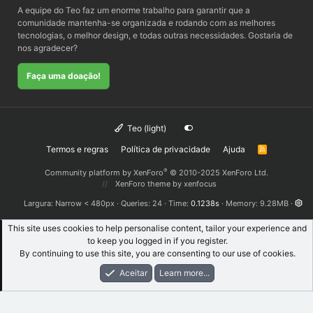
A equipe do Teo faz um enorme trabalho para garantir que a
comunidade mantenha-se organizada e rodando com as melhores
tecnologias, o melhor design, e todas outras necessidades. Gostaria de
nos agradecer?
Faça uma doação!
Teo (light)
Termos e regras
Política de privacidade
Ajuda
R
S
S
®
Community platform by XenForo
© 2010-2025 XenForo Ltd.
XenForo theme
by xenfocus
Largura
Queries
24
Time
0.1238s
Memory
9.28MB
This site uses cookies to help personalise content, tailor your experience and
to keep you logged in if you register.
By continuing to use this site, you are consenting to our use of cookies.
Aceitar
Learn more...