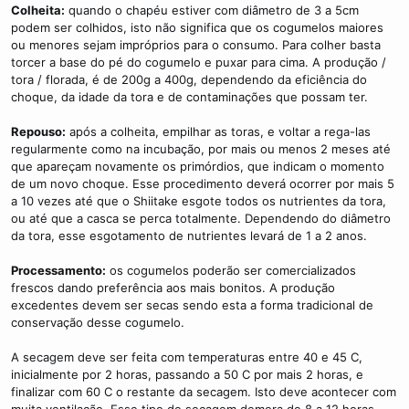
Colheita:
quando o chapéu estiver com diâmetro de 3 a 5cm
podem ser colhidos, isto não significa que os cogumelos maiores
ou menores sejam impróprios para o consumo. Para colher basta
torcer a base do pé do cogumelo e puxar para cima. A produção /
tora / florada, é de 200g a 400g, dependendo da eficiência do
choque, da idade da tora e de contaminações que possam ter.
Repouso:
após a colheita, empilhar as toras, e voltar a rega-las
regularmente como na incubação, por mais ou menos 2 meses até
que apareçam novamente os primórdios, que indicam o momento
de um novo choque. Esse procedimento deverá ocorrer por mais 5
a 10 vezes até que o Shiitake esgote todos os nutrientes da tora,
ou até que a casca se perca totalmente. Dependendo do diâmetro
da tora, esse esgotamento de nutrientes levará de 1 a 2 anos.
Processamento:
os cogumelos poderão ser comercializados
frescos dando preferência aos mais bonitos. A produção
excedentes devem ser secas sendo esta a forma tradicional de
conservação desse cogumelo.
A secagem deve ser feita com temperaturas entre 40 e 45 C,
inicialmente por 2 horas, passando a 50 C por mais 2 horas, e
finalizar com 60 C o restante da secagem. Isto deve acontecer com