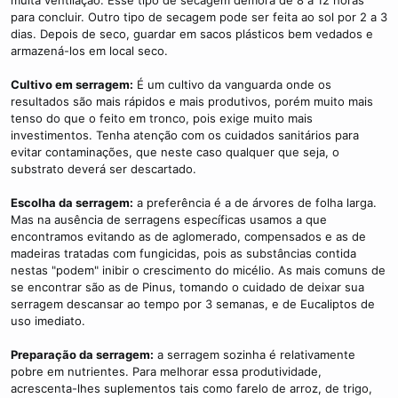
muita ventilação. Esse tipo de secagem demora de 8 a 12 horas
para concluir. Outro tipo de secagem pode ser feita ao sol por 2 a 3
dias. Depois de seco, guardar em sacos plásticos bem vedados e
armazená-los em local seco.
Cultivo em serragem:
É um cultivo da vanguarda onde os
resultados são mais rápidos e mais produtivos, porém muito mais
tenso do que o feito em tronco, pois exige muito mais
investimentos. Tenha atenção com os cuidados sanitários para
evitar contaminações, que neste caso qualquer que seja, o
substrato deverá ser descartado.
Escolha da serragem:
a preferência é a de árvores de folha larga.
Mas na ausência de serragens específicas usamos a que
encontramos evitando as de aglomerado, compensados e as de
madeiras tratadas com fungicidas, pois as substâncias contida
nestas "podem" inibir o crescimento do micélio. As mais comuns de
se encontrar são as de Pinus, tomando o cuidado de deixar sua
serragem descansar ao tempo por 3 semanas, e de Eucaliptos de
uso imediato.
Preparação da serragem:
a serragem sozinha é relativamente
pobre em nutrientes. Para melhorar essa produtividade,
acrescenta-lhes suplementos tais como farelo de arroz, de trigo,