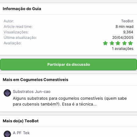
Informação do Guia
Autor
TeoBot
Article read time
8 min read
Visualizações
9,364
Última atualização
20/04/2005
5
Avaliação
.
1 avaliações
0
0
s
t
Participar da discussão
r
e
l
Mais em Cogumelos Comestíveis
a
(
s
Substratos Jun-cao
)
Alguns substratos para cogumelos comestíveis (quem sabe
para cubensis também?). Essa é a técnica...
Mais do(a) TeoBot
A PF Tek