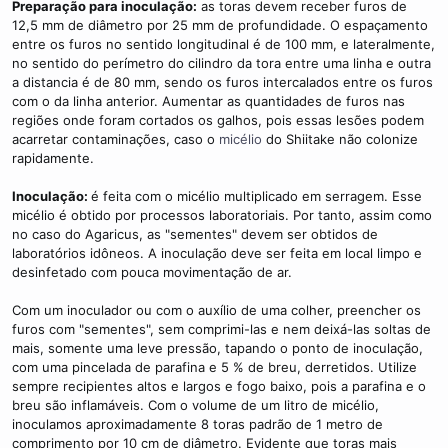
Preparação para inoculação:
as toras devem receber furos de
12,5 mm de diâmetro por 25 mm de profundidade. O espaçamento
entre os furos no sentido longitudinal é de 100 mm, e lateralmente,
no sentido do perímetro do cilindro da tora entre uma linha e outra
a distancia é de 80 mm, sendo os furos intercalados entre os furos
com o da linha anterior. Aumentar as quantidades de furos nas
regiões onde foram cortados os galhos, pois essas lesões podem
acarretar contaminações, caso o
micélio
do Shiitake não colonize
rapidamente.
Inoculação:
é feita com o micélio multiplicado em serragem. Esse
micélio é obtido por processos laboratoriais. Por tanto, assim como
no caso do Agaricus, as "sementes" devem ser obtidos de
laboratórios idôneos. A inoculação deve ser feita em local limpo e
desinfetado com pouca movimentação de ar.
Com um inoculador ou com o auxílio de uma colher, preencher os
furos com "sementes", sem comprimi-las e nem deixá-las soltas de
mais, somente uma leve pressão, tapando o ponto de inoculação,
com uma pincelada de parafina e 5 % de breu, derretidos. Utilize
sempre recipientes altos e largos e fogo baixo, pois a parafina e o
breu são inflamáveis. Com o volume de um litro de micélio,
inoculamos aproximadamente 8 toras padrão de 1 metro de
comprimento por 10 cm de diâmetro. Evidente que toras mais