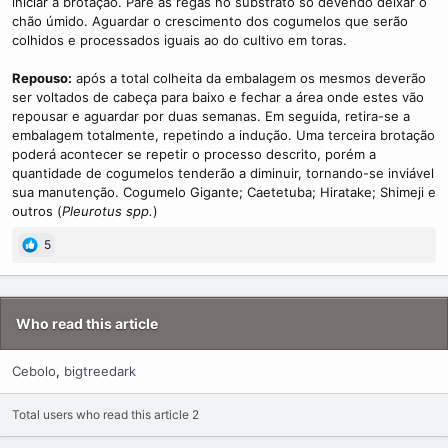
iniciar a brotação. Pare as regas no substrato só devendo deixar o
chão úmido. Aguardar o crescimento dos cogumelos que serão
colhidos e processados iguais ao do cultivo em toras.
Repouso:
após a total colheita da embalagem os mesmos deverão
ser voltados de cabeça para baixo e fechar a área onde estes vão
repousar e aguardar por duas semanas. Em seguida, retira-se a
embalagem totalmente, repetindo a indução. Uma terceira brotação
poderá acontecer se repetir o processo descrito, porém a
quantidade de cogumelos tenderão a diminuir, tornando-se inviável
sua manutenção. Cogumelo Gigante; Caetetuba; Hiratake; Shimeji e
outros (
Pleurotus spp.
)
5
Who read this article
Cebolo
bigtreedark
Total users who read this article 2