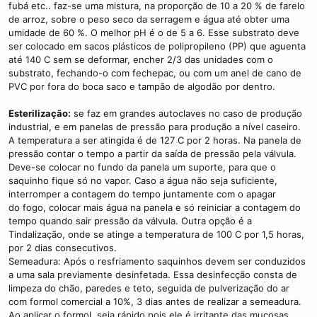
fubá etc.. faz-se uma mistura, na proporção de 10 a 20 % de farelo
de arroz, sobre o peso seco da serragem e água até obter uma
umidade de 60 %. O melhor pH é o de 5 a 6. Esse substrato deve
ser colocado em sacos plásticos de polipropileno (PP) que aguenta
até 140 C sem se deformar, encher 2/3 das unidades com o
substrato, fechando-o com fechepac, ou com um anel de cano de
PVC por fora do boca saco e tampão de algodão por dentro.
Esterilização:
se faz em grandes autoclaves no caso de produção
industrial, e em panelas de pressão para produção a nível caseiro.
A temperatura a ser atingida é de 127 C por 2 horas. Na panela de
pressão contar o tempo a partir da saída de pressão pela válvula.
Deve-se colocar no fundo da panela um suporte, para que o
saquinho fique só no vapor. Caso a água não seja suficiente,
interromper a contagem do tempo juntamente com o apagar
do fogo, colocar mais água na panela e só reiniciar a contagem do
tempo quando sair pressão da válvula. Outra opção é a
Tindalização, onde se atinge a temperatura de 100 C por 1,5 horas,
por 2 dias consecutivos.
Semeadura: Após o resfriamento saquinhos devem ser conduzidos
a uma sala previamente desinfetada. Essa desinfecção consta de
limpeza do chão, paredes e teto, seguida de pulverização do ar
com formol comercial a 10%, 3 dias antes de realizar a semeadura.
Ao aplicar o formol, seja rápido pois ele é irritante das mucosas,