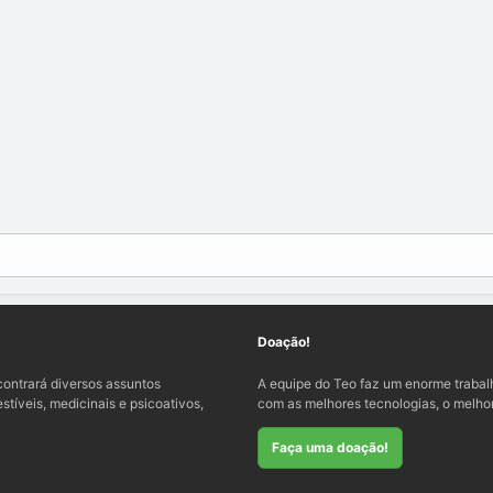
Doação!
ontrará diversos assuntos
A equipe do Teo faz um enorme traba
tíveis, medicinais e psicoativos,
com as melhores tecnologias, o melhor
Faça uma doação!