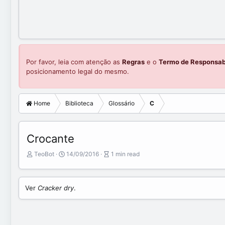
Por favor, leia com atenção as
Regras
e o
Termo de Responsab
posicionamento legal do mesmo.
Home
Biblioteca
Glossário
C
Crocante
A
P
A
TeoBot
14/09/2016
1 min read
u
u
r
t
b
t
o
l
i
Ver
Cracker dry
.
r
i
c
s
l
h
e
d
r