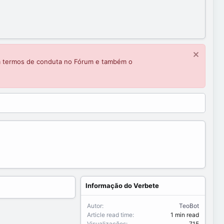
m termos de conduta no Fórum e também o
Informação do Verbete
Autor
TeoBot
Article read time
1 min read
Visualizações
715