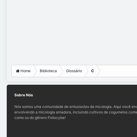
Home
Biblioteca
Glossário
C
Sobre Nós
Nós somos uma comunidade de entusiastas da micologia. Aqui você enc
envolvendo a micologia amadora, incluindo cultivos de cogumelos comes
como os do gênero Psilocybe!