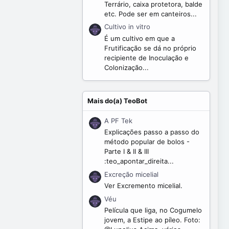
Terrário, caixa protetora, balde
etc. Pode ser em canteiros...
Cultivo in vitro
É um cultivo em que a
Frutificação se dá no próprio
recipiente de Inoculação e
Colonização...
Mais do(a) TeoBot
A PF Tek
Explicações passo a passo do
método popular de bolos -
Parte I & II & III
:teo_apontar_direita...
Excreção micelial
Ver Excremento micelial.
Véu
Película que liga, no Cogumelo
jovem, a Estipe ao píleo. Foto: