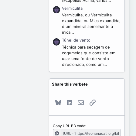
@Lupelius Acima, vários...
Vermiculita
Vermiculita, ou Vermiculita
expandida, ou Mica expandida,
é um mineral semelhante à
mica...
Túnel de vento
Técnica para secagem de
cogumelos que consiste em
usar uma fonte de vento
direcionada, como um...
Share this verbete
Bluesky
LinkedIn
E-mail
Link
Copy URL BB code