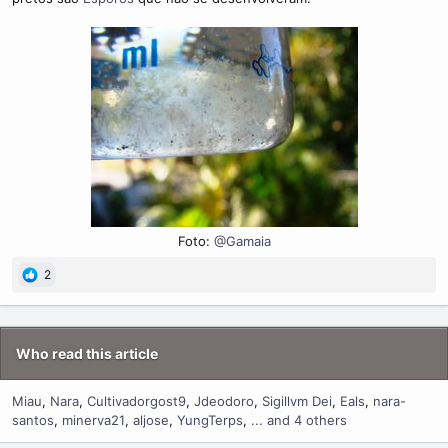
m
e
Foto:
@Gamaia
2
Who read this article
Miau
Nara
Cultivadorgost9
Jdeodoro
Sigillvm Dei
Eals
nara-
santos
minerva21
aljose
YungTerps
... and 4 others