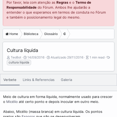
Por favor, leia com atenção as
Regras
e o
Termo de
Responsabilidade
do Fórum. Ambos lhe ajudarão a
entender o que esperamos em termos de conduta no Fórum
e também o posicionamento legal do mesmo.
Home
Biblioteca
Glossário
C
Cultura líquida
A
P
A
TeoBot
14/09/2016
Atualizado
29/11/2016
1 min read
T
u
u
r
cultura líquida
a
t
b
t
g
o
l
i
s
r
i
c
Verbete
Links & Referencias
Galeria
s
l
h
e
d
r
a
e
Meio de cultura em forma líquida, normalmente usado para crescer
t
a
o
Micélio
até certo ponto e depois inocular em outro meio.
e
d
t
Abaixo, Micélio (massa branca) em cultura líquida. Os pontos
i
pretos são
Esporos
que não se desenvolveram.