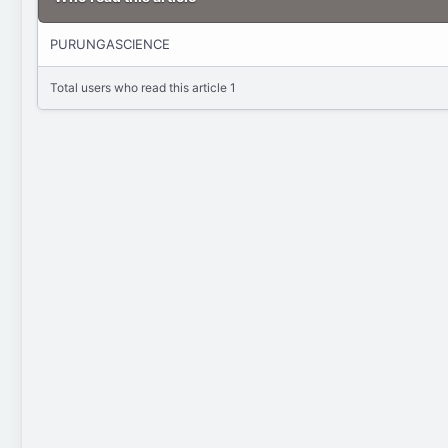
a
e
t
a
e
d
PURUNGASCIENCE
t
i
Total users who read this article 1
m
e