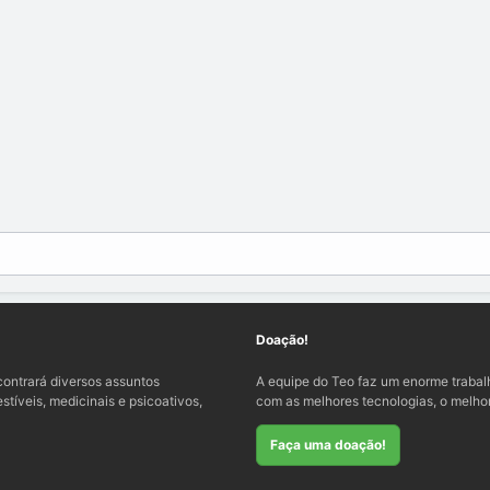
Doação!
ontrará diversos assuntos
A equipe do Teo faz um enorme traba
tíveis, medicinais e psicoativos,
com as melhores tecnologias, o melhor
Faça uma doação!