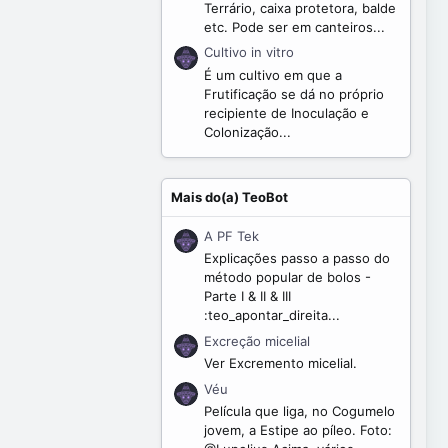
Terrário, caixa protetora, balde
etc. Pode ser em canteiros...
Cultivo in vitro
É um cultivo em que a
Frutificação se dá no próprio
recipiente de Inoculação e
Colonização...
Mais do(a) TeoBot
A PF Tek
Explicações passo a passo do
método popular de bolos -
Parte I & II & III
:teo_apontar_direita...
Excreção micelial
Ver Excremento micelial.
Véu
Película que liga, no Cogumelo
jovem, a Estipe ao píleo. Foto: