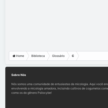
Home
Biblioteca
Glossário
C
Sobre Nós
Nós somos uma comunidade de entusiastas da micologia. Aqui você enc
envolvendo a micologia amadora, incluindo cultivos de cogumelos comes
como os do gênero Psilocybe!