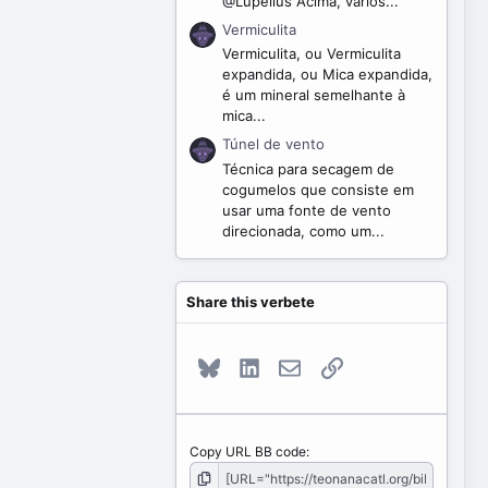
@Lupelius Acima, vários...
Vermiculita
Vermiculita, ou Vermiculita
expandida, ou Mica expandida,
é um mineral semelhante à
mica...
Túnel de vento
Técnica para secagem de
cogumelos que consiste em
usar uma fonte de vento
direcionada, como um...
Share this verbete
Bluesky
LinkedIn
E-mail
Link
Copy URL BB code