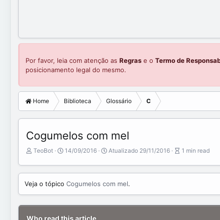
Por favor, leia com atenção as
Regras
e o
Termo de Responsab
posicionamento legal do mesmo.
Home
Biblioteca
Glossário
C
Cogumelos com mel
A
P
A
TeoBot
14/09/2016
Atualizado
29/11/2016
1 min read
u
u
r
t
b
t
o
l
i
Veja o tópico
Cogumelos com mel
.
r
i
c
s
l
h
e
d
r
Who read this article