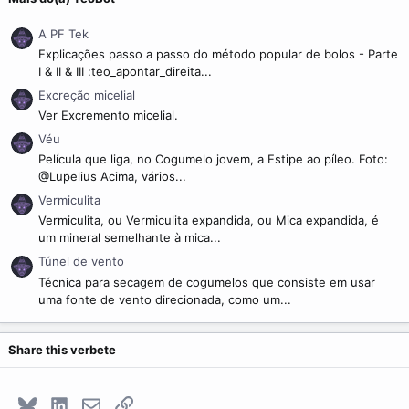
A PF Tek
Explicações passo a passo do método popular de bolos - Parte
I & II & III :teo_apontar_direita...
Excreção micelial
Ver Excremento micelial.
Véu
Película que liga, no Cogumelo jovem, a Estipe ao píleo. Foto:
@Lupelius Acima, vários...
Vermiculita
Vermiculita, ou Vermiculita expandida, ou Mica expandida, é
um mineral semelhante à mica...
Túnel de vento
Técnica para secagem de cogumelos que consiste em usar
uma fonte de vento direcionada, como um...
Share this verbete
Bluesky
LinkedIn
E-mail
Link