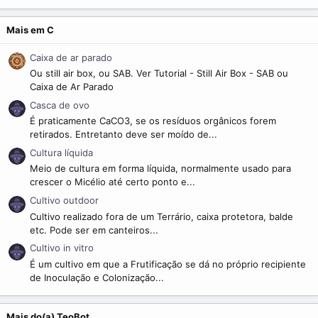
m
e
Mais em C
Caixa de ar parado
Ou still air box, ou SAB. Ver Tutorial - Still Air Box - SAB ou
Caixa de Ar Parado
Casca de ovo
É praticamente CaCO3, se os resíduos orgânicos forem
retirados. Entretanto deve ser moído de...
Cultura líquida
Meio de cultura em forma líquida, normalmente usado para
crescer o Micélio até certo ponto e...
Cultivo outdoor
Cultivo realizado fora de um Terrário, caixa protetora, balde
etc. Pode ser em canteiros...
Cultivo in vitro
É um cultivo em que a Frutificação se dá no próprio recipiente
de Inoculação e Colonização...
Mais do(a) TeoBot