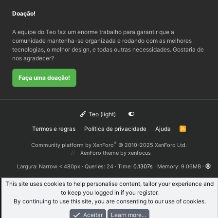
Doação!
A equipe do Teo faz um enorme trabalho para garantir que a
comunidade mantenha-se organizada e rodando com as melhores
tecnologias, o melhor design, e todas outras necessidades. Gostaria de
nos agradecer?
Faça uma doação!
Teo (light)
Termos e regras
Política de privacidade
Ajuda
R
S
S
®
Community platform by XenForo
© 2010-2025 XenForo Ltd.
XenForo theme
by xenfocus
Largura
Queries
24
Time
0.1307s
Memory
9.06MB
This site uses cookies to help personalise content, tailor your experience and
to keep you logged in if you register.
By continuing to use this site, you are consenting to our use of cookies.
Aceitar
Learn more...