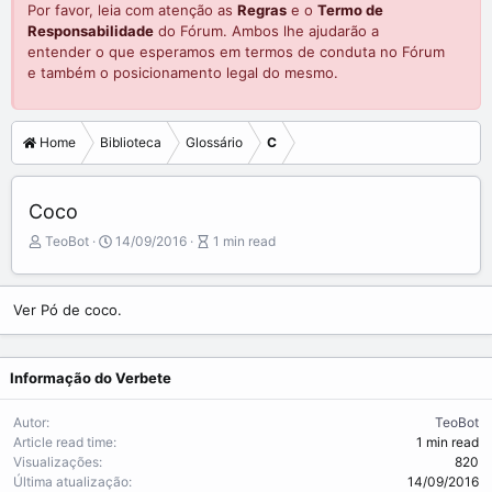
Por favor, leia com atenção as
Regras
e o
Termo de
Responsabilidade
do Fórum. Ambos lhe ajudarão a
entender o que esperamos em termos de conduta no Fórum
e também o posicionamento legal do mesmo.
Home
Biblioteca
Glossário
C
Coco
A
P
A
TeoBot
14/09/2016
1 min read
u
u
r
t
b
t
o
l
i
Ver Pó de coco.
r
i
c
s
l
h
e
Informação do Verbete
d
r
a
e
t
a
Autor
TeoBot
e
d
Article read time
1 min read
t
Visualizações
820
i
Última atualização
14/09/2016