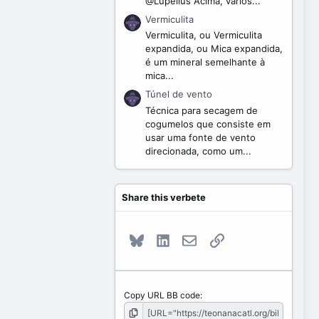
@Lupelius Acima, vários...
Vermiculita
Vermiculita, ou Vermiculita
expandida, ou Mica expandida,
é um mineral semelhante à
mica...
Túnel de vento
Técnica para secagem de
cogumelos que consiste em
usar uma fonte de vento
direcionada, como um...
Share this verbete
Bluesky
LinkedIn
E-mail
Link
Copy URL BB code