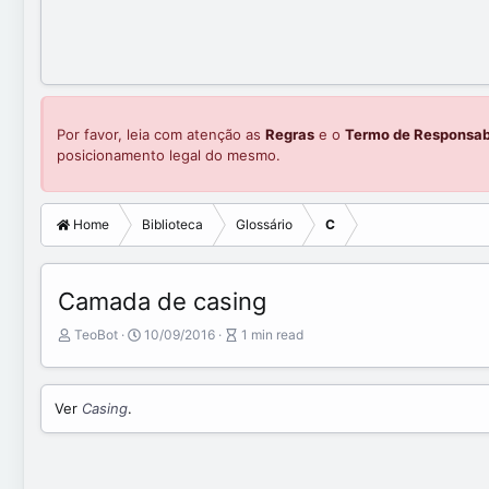
Por favor, leia com atenção as
Regras
e o
Termo de Responsab
posicionamento legal do mesmo.
Home
Biblioteca
Glossário
C
Camada de casing
A
P
A
TeoBot
10/09/2016
1 min read
u
u
r
t
b
t
o
l
i
Ver
Casing
.
r
i
c
s
l
h
e
d
r