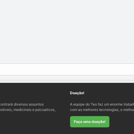
Doação!
ontrará diversos assuntos
A equipe do Teo faz um enorme traba
tíveis, medicinais e psicoativos,
com as melhores tecnologias, o melhor
Faça uma doação!