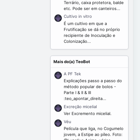
Terrário, caixa protetora, balde
etc. Pode ser em canteiros...
Cultivo in vitro
É um cultivo em que a
Frutificação se dá no próprio
recipiente de Inoculação e
Colonização...
Mais do(a) TeoBot
A PF Tek
Explicações passo a passo do
método popular de bolos -
Parte I & II & III
:teo_apontar_direita...
Excreção micelial
Ver Excremento micelial.
Véu
Película que liga, no Cogumelo
jovem, a Estipe ao píleo. Foto: