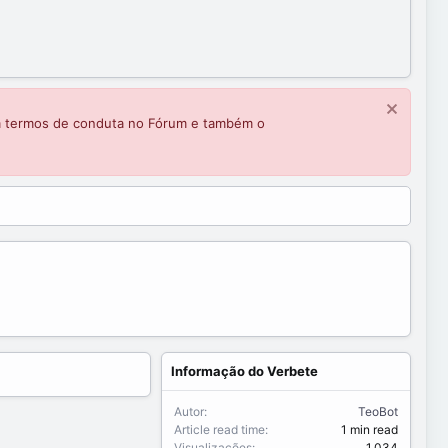
m termos de conduta no Fórum e também o
Informação do Verbete
Autor
TeoBot
Article read time
1 min read
Visualizações
1,034