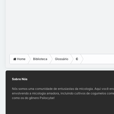
Home
Biblioteca
Glossário
C
Sobre Nós
Nós somos uma comunidade de entusiastas da micologia. Aqui você enc
envolvendo a micologia amadora, incluindo cultivos de cogumelos comes
como os do gênero Psilocybe!