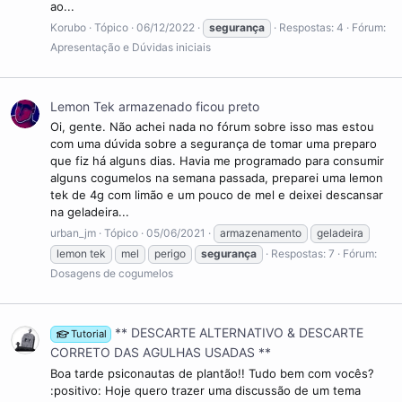
ao...
Korubo
Tópico
06/12/2022
segurança
Respostas: 4
Fórum:
Apresentação e Dúvidas iniciais
Lemon Tek armazenado ficou preto
Oi, gente. Não achei nada no fórum sobre isso mas estou
com uma dúvida sobre a segurança de tomar uma preparo
que fiz há alguns dias. Havia me programado para consumir
alguns cogumelos na semana passada, preparei uma lemon
tek de 4g com limão e um pouco de mel e deixei descansar
na geladeira...
urban_jm
Tópico
05/06/2021
armazenamento
geladeira
lemon tek
mel
perigo
segurança
Respostas: 7
Fórum:
Dosagens de cogumelos
** DESCARTE ALTERNATIVO & DESCARTE
Tutorial
CORRETO DAS AGULHAS USADAS **
Boa tarde psiconautas de plantão!! Tudo bem com vocês?
:positivo: Hoje quero trazer uma discussão de um tema