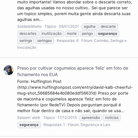
muito importante! Vamos abordar sobre o descarte correto,
das agulhas usadas no nosso cultivo.. Sei que parece ser
um topico simples, porem muita gente ainda descarta suas
agulhas em...
SoldadoMorto
Tópico
08/01/2021
agulha
descarte
descartes
inutilização
morte
perigo
segurança
seringa
seringas
Respostas: 6
Fórum:
Carimbo, Seringa e
Inoculação
Preso por cultivar cogumelos aparece 'feliz' em foto de
fichamento nos EUA
Fonte: Huffington Post
(http://www.huffingtonpost.com/entry/david-kalb-cheerful-
mug-shot_56685684e4b080eddf56631d) Preso por porte
de maconha e cogumelos aparece 'feliz' em foto de
fichamento (por RedeTV) Depois perguntam porquê é
melhor ficar dentro de casa e não sair, quando se usa...
Salaam`aleik
Tópico
17/12/2015
apreensão
notícias
segurança
Respostas: 1
Fórum:
Segurança e Leis