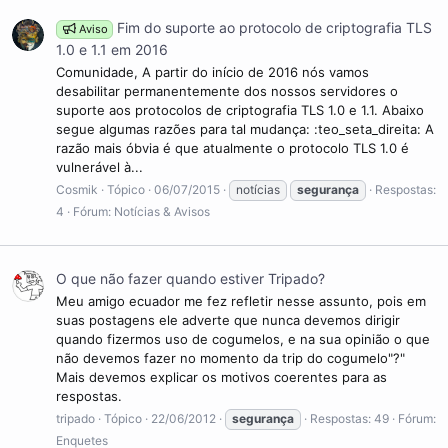
Fim do suporte ao protocolo de criptografia TLS
Aviso
1.0 e 1.1 em 2016
Comunidade, A partir do início de 2016 nós vamos
desabilitar permanentemente dos nossos servidores o
suporte aos protocolos de criptografia TLS 1.0 e 1.1. Abaixo
segue algumas razões para tal mudança: :teo_seta_direita: A
razão mais óbvia é que atualmente o protocolo TLS 1.0 é
vulnerável à...
Cosmik
Tópico
06/07/2015
notícias
segurança
Respostas:
4
Fórum:
Notícias & Avisos
O que não fazer quando estiver Tripado?
Meu amigo ecuador me fez refletir nesse assunto, pois em
suas postagens ele adverte que nunca devemos dirigir
quando fizermos uso de cogumelos, e na sua opinião o que
não devemos fazer no momento da trip do cogumelo"?"
Mais devemos explicar os motivos coerentes para as
respostas.
tripado
Tópico
22/06/2012
segurança
Respostas: 49
Fórum:
Enquetes