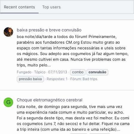
possam ocorrer convulsões em pessoas que não sofrem desta
condição médica.
Recent contents
Top users
View More On Wikipedia.org
baixa pressão e breve convulsão
boa noite/dia/tarde a todos do fórum! Primeiramente,
parabéns aos fundadores CM.org Estou muito grato ao
espaço com tantas informações necessárias e uteis sobre
os mágicos. Sou adepto aos cogumelos já faz algum tempo,
até mesmo cultivei em casa. Nunca tive problemas com as
trips, muito pelo...
Fungado
Tópico
07/11/2013
combo
convulsão
pressão baixa
Respostas: 1
Fórum:
Bad trips
Choque eletromagnético cerebral
G
Esta noite, de domingo para segunda, tive mais uma vez
uma experiência nada comum e muito particular, eu acho.
Foi a segunda deste tipo, mas desta vez foi melhor. Eu comi
os cogumelos (uns 7, não secos) e fui deitar. Fiquei na cama
a trip inteira (com uma ida ao baneiro e uma refeição)...