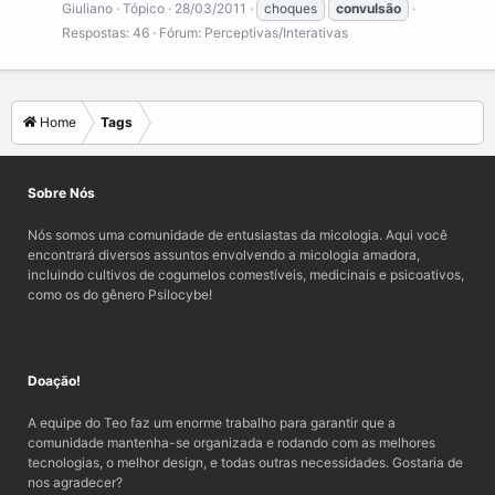
Giuliano
Tópico
28/03/2011
choques
convulsão
Respostas: 46
Fórum:
Perceptivas/Interativas
Home
Tags
Sobre Nós
Nós somos uma comunidade de entusiastas da micologia. Aqui você
encontrará diversos assuntos envolvendo a micologia amadora,
incluindo cultivos de cogumelos comestíveis, medicinais e psicoativos,
como os do gênero Psilocybe!
Doação!
A equipe do Teo faz um enorme trabalho para garantir que a
comunidade mantenha-se organizada e rodando com as melhores
tecnologias, o melhor design, e todas outras necessidades. Gostaria de
nos agradecer?