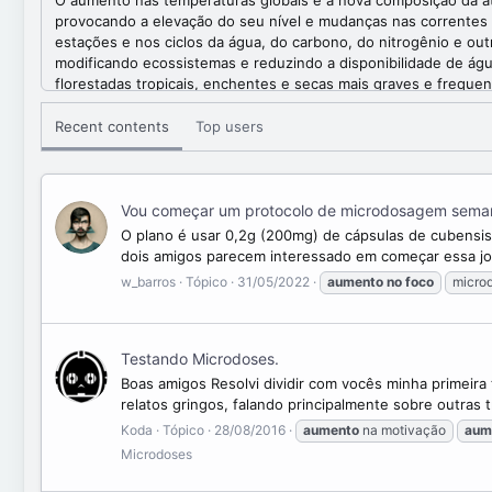
O aumento nas temperaturas globais e a nova composição da at
provocando a elevação do seu nível e mudanças nas correntes m
estações e nos ciclos da água, do carbono, do nitrogênio e ou
modificando ecossistemas e reduzindo a disponibilidade de águ
florestadas tropicais, enchentes e secas mais graves e freque
e de frio. As mudanças produzidas pelo aquecimento global nos 
uma grande redistribuição geográfica da biodiversidade, o de
Recent contents
Top users
problemas sérios para a produção de alimentos, o suprimento 
biodiversidade. Esses efeitos são intimamente inter-relacionad
aquecimento global. O aquecimento e as suas consequências ser
regionais ainda são difíceis de prever de maneira exata, ma
Vou começar um protocolo de microdosagem sema
pobres e com menos recursos para adaptação. Mesmo que as em
O plano é usar 0,2g (200mg) de cápsulas de cubensis
emitidos não se manifesta de imediato e eles permanecem ativ
dois amigos parecem interessado em começar essa jor
adaptação às consequências inevitáveis do aquecimento. Uma v
w_barros
Tópico
31/05/2022
aumento
no
foco
micro
destas emissões o mais rápido possível, a fim de minimizar os 
A Organização das Nações Unidas publica um relatório periódi
Climáticas (IPCC). Estes estudos têm, por motivos práticos, u
adiante, e algumas das consequências mais graves, como a eleva
Testando Microdoses.
em geral trabalham hoje para evitar uma elevação da temperatu
Boas amigos Resolvi dividir com vocês minha primeira 
de elevação de 3,5 °C a União Internacional para a Conservaçã
relatos gringos, falando principalmente sobre outras 
elevação superar os 4 °C, uma possibilidade que não está desc
Koda
Tópico
28/08/2016
aumento
na motivação
aum
escala tal que comprometerão irremediavelmente a maior parte
Microdoses
semelhante ao que hoje está em curso, prevê-se para um futuro
epidemias e conflitos violentos, a ponto de desestruturar todo