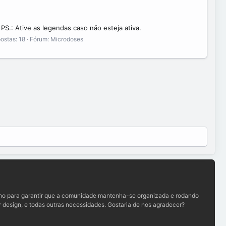
ojeta-se um aquecimento dos continentes de até 20 °C,
ento e seus efeitos, e influentes grupos de pressão política e
PS.: Ative as legendas caso não esteja ativa.
as. Este consenso afirma que o aquecimento global está
ostas: 18
Fórum:
Microdoses
 os ângulos, são altos demais. De todas as ameaças
eu impacto generalizado sobre todo o mundo. O Protocolo de
is não têm sido muito frutíferas, os avanços nas ações de
cia e mudar seu estilo de vida. O resultado é que as emissões
 evidências concretas do aquecimento global e das suas
stem, como por exemplo o uso de energia limpa, redução nos
ivamente em ampla escala, caso contrário essas previsões se
lho para garantir que a comunidade mantenha-se organizada e rodando
 design, e todas outras necessidades. Gostaria de nos agradecer?