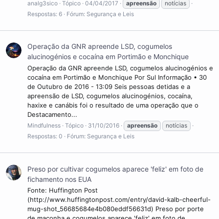
analg3sico
Tópico
04/04/2017
apreensão
notícias
Respostas: 6
Fórum:
Segurança e Leis
Operação da GNR apreende LSD, cogumelos
alucinogénios e cocaína em Portimão e Monchique
Operação da GNR apreende LSD, cogumelos alucinogénios e
cocaína em Portimão e Monchique Por Sul Informação • 30
de Outubro de 2016 - 13:09 Seis pessoas detidas e a
apreensão de LSD, cogumelos alucinogénios, cocaína,
haxixe e canábis foi o resultado de uma operação que o
Destacamento...
Mindfulness
Tópico
31/10/2016
apreensão
notícias
Respostas: 0
Fórum:
Segurança e Leis
Preso por cultivar cogumelos aparece 'feliz' em foto de
fichamento nos EUA
Fonte: Huffington Post
(http://www.huffingtonpost.com/entry/david-kalb-cheerful-
mug-shot_56685684e4b080eddf56631d) Preso por porte
de maconha e cogumelos aparece 'feliz' em foto de