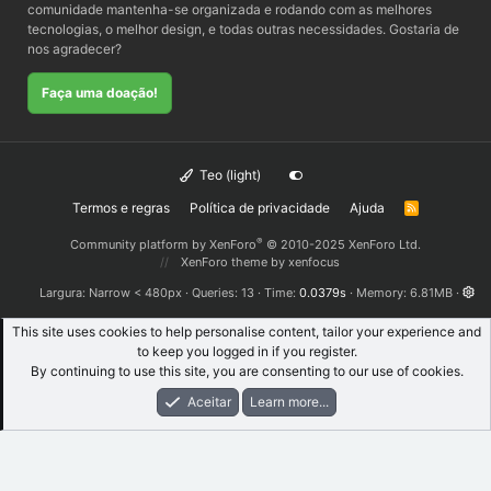
comunidade mantenha-se organizada e rodando com as melhores
tecnologias, o melhor design, e todas outras necessidades. Gostaria de
nos agradecer?
Faça uma doação!
Teo (light)
Termos e regras
Política de privacidade
Ajuda
R
S
S
®
Community platform by XenForo
© 2010-2025 XenForo Ltd.
XenForo theme
by xenfocus
Largura
Queries
13
Time
0.0379s
Memory
6.81MB
This site uses cookies to help personalise content, tailor your experience and
to keep you logged in if you register.
By continuing to use this site, you are consenting to our use of cookies.
Aceitar
Learn more...