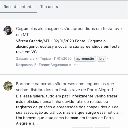
indenização prévia por lei. A partir do final da década de oitenta
assiste-se a um renascimento do interesse no confisco como
Recent contents
Top users
estratégia patrimonial de combate à criminalidade, de acordo
com o princípio segundo o qual o crime não deve compensar.
View More On Wikipedia.org
Cogumelos alucinógenos são apreendidos em festa rave
em MT
Várzea Grande/MT - 02/01/2020 Fonte: Cogumelo
alucinógeno, ecstasy e cocaína são apreendidos em festa
rave em VG
Salaam`aleik
Tópico
11/01/2020
apreensão
leis
Respostas: 5
Fórum:
Segurança e Leis
Barman e namorada são presos com cogumelos que
seriam distribuídos em festas rave de Porto Alegre 1
E ai essa galera, tudo em paz? infelizmente venho trazer
más noticias. nunca tinha ouvido falar de relatos ou
registros de prisões e apreensões dos chapeludos ou de
sua associação ao tráfico. mas eis que surge essa noticia...
Um homem que atua como barman em festas de Porto
Alegre e a...