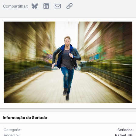
Bluesky
LinkedIn
E-mail
Link
Compartilhar:
Informação do Seriado
Categoria
Seriados
Added by
Rafael_SP