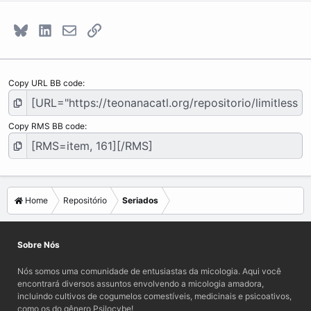
Bluesky
LinkedIn
E-mail
Link
Copy URL BB code
Copy RMS BB code
Home
Repositório
Seriados
Sobre Nós
Nós somos uma comunidade de entusiastas da micologia. Aqui você
encontrará diversos assuntos envolvendo a micologia amadora,
incluindo cultivos de cogumelos comestíveis, medicinais e psicoativos,
como os do gênero Psilocybe!