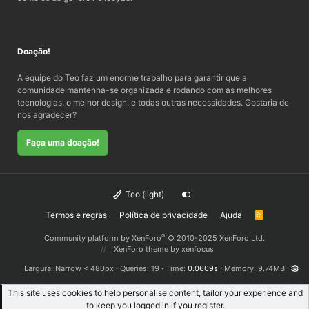
Doação!
A equipe do Teo faz um enorme trabalho para garantir que a
comunidade mantenha-se organizada e rodando com as melhores
tecnologias, o melhor design, e todas outras necessidades. Gostaria de
nos agradecer?
Faça uma doação!
Teo (light)
Termos e regras
Política de privacidade
Ajuda
R
S
S
®
Community platform by XenForo
© 2010-2025 XenForo Ltd.
XenForo theme
by xenfocus
Largura
Queries
19
Time
0.0609s
Memory
9.74MB
This site uses cookies to help personalise content, tailor your experience and
to keep you logged in if you register.