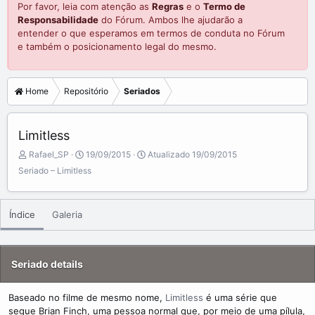
Por favor, leia com atenção as
Regras
e o
Termo de
Responsabilidade
do Fórum. Ambos lhe ajudarão a
entender o que esperamos em termos de conduta no Fórum
e também o posicionamento legal do mesmo.
Home
Repositório
Seriados
Limitless
A
C
Rafael_SP
19/09/2015
Atualizado
19/09/2015
d
r
Seriado – Limitless
d
e
e
a
d
t
Índice
Galeria
b
e
y
d
a
t
Seriado details
e
Baseado no filme de mesmo nome,
Limitless
é uma série que
segue Brian Finch, uma pessoa normal que, por meio de uma pílula,