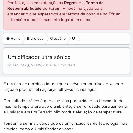
Por favor, leia com atenção as
Regras
e o
Termo de
Responsabilidade
do Fórum. Ambos lhe ajudarão a
entender o que esperamos em termos de conduta no Fórum
e também o posicionamento legal do mesmo.
Home
Biblioteca
Glossário
U
Umidificador ultra sônico
A
P
A
TeoBot
23/09/2016
1 min read
u
u
r
t
b
t
o
l
i
É um tipo de umidificador em que a névoa ou neblina de vapor d
r
i
c
´água é produz pela agitação ultra-sônica da água.
s
l
h
e
O resultado prático é que a neblina produzida é praticamente da
d
r
mesma temperatura que o ambiente, e se for usado para aumentar
a
e
a
Umidade
em um
Terrário
não produz elevação da temperatura.
t
a
e
d
Tendem a ser mais caros que os umidificadores de tecnologia mais
t
simples, como o Umidificador a vapor.
i