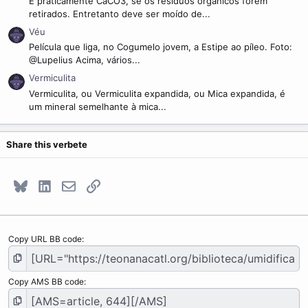
É praticamente CaCO3, se os resíduos orgânicos forem
retirados. Entretanto deve ser moído de...
Véu
Película que liga, no Cogumelo jovem, a Estipe ao píleo. Foto:
@Lupelius Acima, vários...
Vermiculita
Vermiculita, ou Vermiculita expandida, ou Mica expandida, é
um mineral semelhante à mica...
Share this verbete
Bluesky
LinkedIn
E-mail
Link
Copy URL BB code
Copy AMS BB code