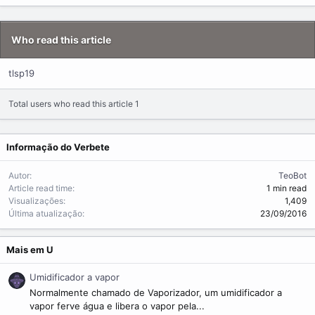
m
e
Who read this article
tlsp19
Total users who read this article 1
Informação do Verbete
Autor
TeoBot
Article read time
1 min read
Visualizações
1,409
Última atualização
23/09/2016
Mais em U
Umidificador a vapor
Normalmente chamado de Vaporizador, um umidificador a
vapor ferve água e libera o vapor pela...