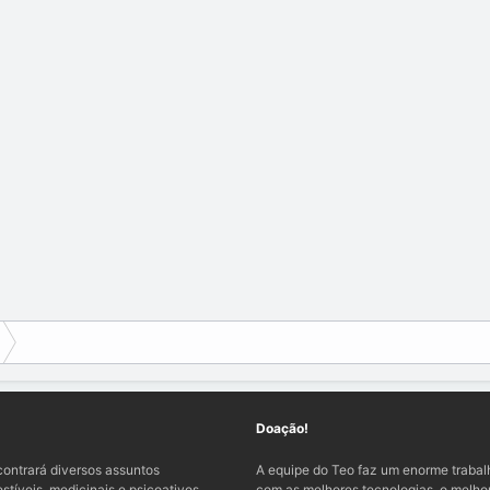
Doação!
ontrará diversos assuntos
A equipe do Teo faz um enorme traba
tíveis, medicinais e psicoativos,
com as melhores tecnologias, o melhor