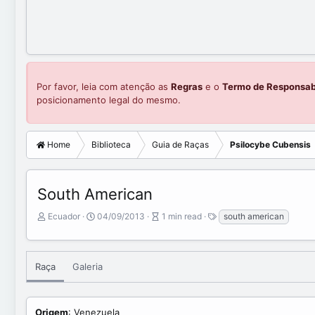
Por favor, leia com atenção as
Regras
e o
Termo de Responsab
posicionamento legal do mesmo.
Home
Biblioteca
Guia de Raças
Psilocybe Cubensis
South American
A
P
A
T
Ecuador
04/09/2013
1 min read
south american
u
u
r
a
t
b
t
g
o
l
i
s
r
i
c
Raça
Galeria
s
l
h
e
d
r
Origem
: Venezuela