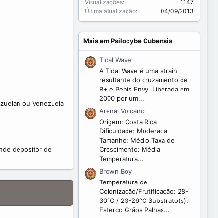
Visualizações
1,147
Última atualização
04/09/2013
Mais em Psilocybe Cubensis
Tidal Wave
A Tidal Wave é uma strain
resultante do cruzamento de
B+ e Penis Envy. Liberada em
2000 por um...
zuelan ou Venezuela
Arenal Volcano
Origem: Costa Rica
Dificuldade: Moderada
Tamanho: Médio Taxa de
ande depositor de
Crescimento: Média
Temperatura...
Brown Boy
Temperatura de
Colonização/Frutificação: 28-
30°C / 23-26°C Substrato(s):
Esterco Grãos Palhas...