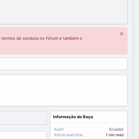
m termos de conduta no Fórum e também o
Informação do Raça
Autor
Ecuador
Article read time
1 min read