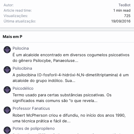
m
Autor
TeoBot
e
Article read time
1 min read
Visualizações
725
Última atualização
19/09/2016
Mais em P
Psilocina
É um alcaloide encontrado em diversos cogumelos psicoativos
do gênero Psilocybe, Panaeoluse...
Psilocibina
A psilocibina (O-fosforil-4-hidróxi-N,N-dimetiltriptamina) é um
alcaloide do grupo indólico. Sua...
Psicodélico
Termo usado para certas substâncias psicoativas. Os
significados mais comuns são "o que revela...
Professor Fanaticus
Robert McPherson criou e difundiu, no início dos anos 1990,
uma técnica prática e fácil de...
Potes de polipropileno