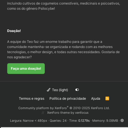
incluindo cultivos de cogumelos comestíveis, medicinais e psicoativos,
como os do gênero Psilocybe!
Doação!
A equipe do Teo faz um enorme trabalho para garantir que a
comunidade mantenha-se organizada e rodando com as melhores
tecnologias, o melhor design, e todas outras necessidades. Gostaria de
nos agradecer?
Faça uma doação!
Teo (light)
Termos e regras
Política de privacidade
Ajuda
R
S
S
®
Community platform by XenForo
© 2010-2025 XenForo Ltd.
XenForo theme
by xenfocus
Largura
Queries
24
Time
0.1279s
Memory
9.08MB