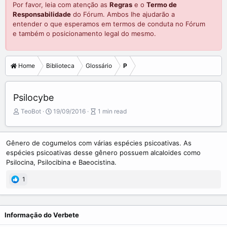
Por favor, leia com atenção as
Regras
e o
Termo de
Responsabilidade
do Fórum. Ambos lhe ajudarão a
entender o que esperamos em termos de conduta no Fórum
e também o posicionamento legal do mesmo.
Home
Biblioteca
Glossário
P
Psilocybe
A
P
A
TeoBot
19/09/2016
1 min read
u
u
r
t
b
t
o
l
i
Gênero de cogumelos com várias espécies psicoativas. As
r
i
c
espécies psicoativas desse gênero possuem alcaloides como
s
l
Psilocina, Psilocibina e Baeocistina.
h
e
d
r
1
a
e
t
a
e
d
t
Informação do Verbete
i