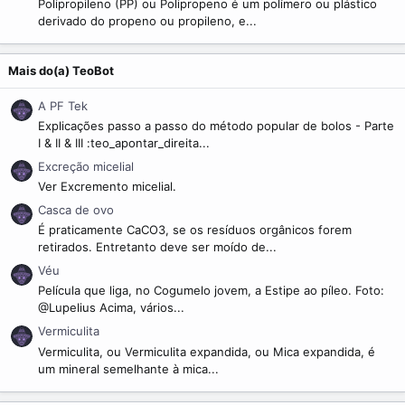
Polipropileno (PP) ou Polipropeno é um polímero ou plástico
derivado do propeno ou propileno, e...
Mais do(a) TeoBot
A PF Tek
Explicações passo a passo do método popular de bolos - Parte
I & II & III :teo_apontar_direita...
Excreção micelial
Ver Excremento micelial.
Casca de ovo
É praticamente CaCO3, se os resíduos orgânicos forem
retirados. Entretanto deve ser moído de...
Véu
Película que liga, no Cogumelo jovem, a Estipe ao píleo. Foto:
@Lupelius Acima, vários...
Vermiculita
Vermiculita, ou Vermiculita expandida, ou Mica expandida, é
um mineral semelhante à mica...