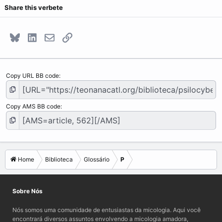
Share this verbete
Bluesky
LinkedIn
E-mail
Link
Copy URL BB code
Copy AMS BB code
Home
Biblioteca
Glossário
P
Sobre Nós
Nós somos uma comunidade de entusiastas da micologia. Aqui você
encontrará diversos assuntos envolvendo a micologia amadora,