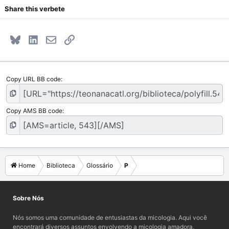
Share this verbete
Bluesky
LinkedIn
E-mail
Link
Copy URL BB code
Copy AMS BB code
Home
Biblioteca
Glossário
P
Sobre Nós
Nós somos uma comunidade de entusiastas da micologia. Aqui você
encontrará diversos assuntos envolvendo a micologia amadora,