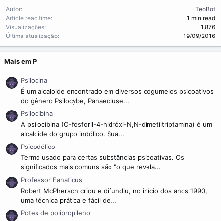
Autor
TeoBot
Article read time
1 min read
Visualizações
1,876
Última atualização
19/09/2016
Mais em P
Psilocina
É um alcaloide encontrado em diversos cogumelos psicoativos
do gênero Psilocybe, Panaeoluse...
Psilocibina
A psilocibina (O-fosforil-4-hidróxi-N,N-dimetiltriptamina) é um
alcaloide do grupo indólico. Sua...
Psicodélico
Termo usado para certas substâncias psicoativas. Os
significados mais comuns são "o que revela...
Professor Fanaticus
Robert McPherson criou e difundiu, no início dos anos 1990,
uma técnica prática e fácil de...
Potes de polipropileno