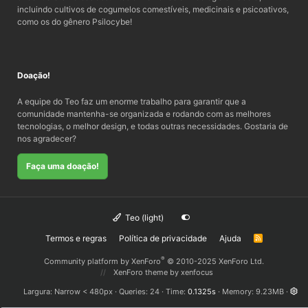
incluindo cultivos de cogumelos comestíveis, medicinais e psicoativos,
como os do gênero Psilocybe!
Doação!
A equipe do Teo faz um enorme trabalho para garantir que a
comunidade mantenha-se organizada e rodando com as melhores
tecnologias, o melhor design, e todas outras necessidades. Gostaria de
nos agradecer?
Faça uma doação!
Teo (light)
Termos e regras
Política de privacidade
Ajuda
R
S
S
®
Community platform by XenForo
© 2010-2025 XenForo Ltd.
XenForo theme
by xenfocus
Largura
Queries
24
Time
0.1325s
Memory
9.23MB