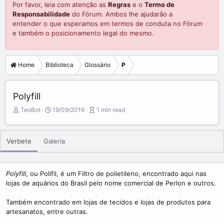
Por favor, leia com atenção as
Regras
e o
Termo de
Responsabilidade
do Fórum. Ambos lhe ajudarão a
entender o que esperamos em termos de conduta no Fórum
e também o posicionamento legal do mesmo.
Home
Biblioteca
Glossário
P
Polyfill
A
P
A
TeoBot
19/09/2016
1 min read
u
u
r
t
b
t
o
l
i
Verbete
Galeria
r
i
c
s
l
h
e
d
r
Polyfill
, ou Polifil, é um Filtro de polietileno, encontrado aqui nas
a
e
lojas de aquários do Brasil pelo nome comercial de Perlon e outros.
t
a
e
d
Também encontrado em lojas de tecidos e lojas de produtos para
t
artesanatos, entre outras.
i