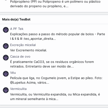
Polipropileno (PP) ou Polipropeno é um polímero ou plástico
derivado do propeno ou propileno, e...
Mais do(a) TeoBot
A PF Tek
Explicações passo a passo do método popular de bolos - Parte
I & II & III :teo_apontar_direita...
Excreção micelial
Ver Excremento micelial.
Casca de ovo
É praticamente CaCO3, se os resíduos orgânicos forem
retirados. Entretanto deve ser moído de...
Véu
Película que liga, no Cogumelo jovem, a Estipe ao píleo. Foto:
@Lupelius Acima, vários...
Vermiculita
Vermiculita, ou Vermiculita expandida, ou Mica expandida, é
um mineral semelhante à mica...