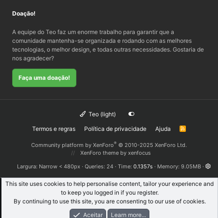
Doação!
A equipe do Teo faz um enorme trabalho para garantir que a
comunidade mantenha-se organizada e rodando com as melhores
tecnologias, o melhor design, e todas outras necessidades. Gostaria de
nos agradecer?
Faça uma doação!
Teo (light)
Termos e regras
Política de privacidade
Ajuda
R
S
S
®
Community platform by XenForo
© 2010-2025 XenForo Ltd.
XenForo theme
by xenfocus
Largura
Queries
24
Time
0.1357s
Memory
9.05MB
This site uses cookies to help personalise content, tailor your experience and
to keep you logged in if you register.
By continuing to use this site, you are consenting to our use of cookies.
Aceitar
Learn more...