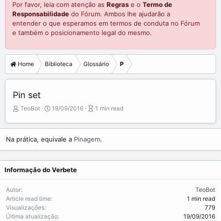
Por favor, leia com atenção as
Regras
e o
Termo de
Responsabilidade
do Fórum. Ambos lhe ajudarão a
entender o que esperamos em termos de conduta no Fórum
e também o posicionamento legal do mesmo.
Home
Biblioteca
Glossário
P
Pin set
A
P
A
TeoBot
19/09/2016
1 min read
u
u
r
t
b
t
o
l
i
Na prática, equivale a
Pinagem
.
r
i
c
s
l
h
e
Informação do Verbete
d
r
a
e
t
a
Autor
TeoBot
e
d
Article read time
1 min read
t
Visualizações
779
i
Última atualização
19/09/2016