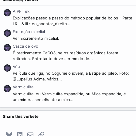
A PF Tek
Explicações passo a passo do método popular de bolos - Parte
I & II & III :teo_apontar_direita...
Excreção micelial
Ver Excremento micelial.
Casca de ovo
É praticamente CaCO3, se os resíduos orgânicos forem
retirados. Entretanto deve ser moído de...
Véu
Película que liga, no Cogumelo jovem, a Estipe ao píleo. Foto:
@Lupelius Acima, vários...
Vermiculita
Vermiculita, ou Vermiculita expandida, ou Mica expandida, é
um mineral semelhante à mica...
Share this verbete
Bluesky
LinkedIn
E-mail
Link