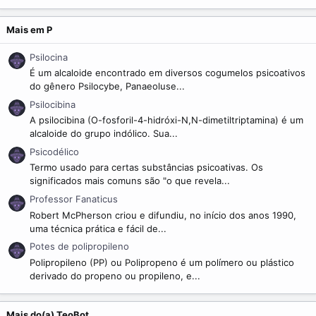
m
e
Mais em P
Psilocina
É um alcaloide encontrado em diversos cogumelos psicoativos
do gênero Psilocybe, Panaeoluse...
Psilocibina
A psilocibina (O-fosforil-4-hidróxi-N,N-dimetiltriptamina) é um
alcaloide do grupo indólico. Sua...
Psicodélico
Termo usado para certas substâncias psicoativas. Os
significados mais comuns são "o que revela...
Professor Fanaticus
Robert McPherson criou e difundiu, no início dos anos 1990,
uma técnica prática e fácil de...
Potes de polipropileno
Polipropileno (PP) ou Polipropeno é um polímero ou plástico
derivado do propeno ou propileno, e...
Mais do(a) TeoBot