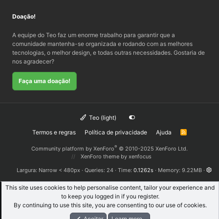
Doação!
A equipe do Teo faz um enorme trabalho para garantir que a
comunidade mantenha-se organizada e rodando com as melhores
tecnologias, o melhor design, e todas outras necessidades. Gostaria de
nos agradecer?
Faça uma doação!
Teo (light)
Termos e regras
Política de privacidade
Ajuda
R
S
S
®
Community platform by XenForo
© 2010-2025 XenForo Ltd.
XenForo theme
by xenfocus
Largura
Queries
24
Time
0.1262s
Memory
9.22MB
This site uses cookies to help personalise content, tailor your experience and
to keep you logged in if you register.
By continuing to use this site, you are consenting to our use of cookies.
Aceitar
Learn more...