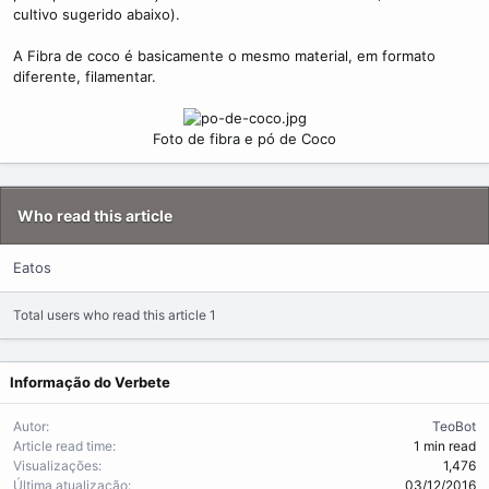
m
cultivo sugerido abaixo).
e
A Fibra de coco é basicamente o mesmo material, em formato
diferente, filamentar.
Foto de fibra e pó de Coco​
Who read this article
Eatos
Total users who read this article 1
Informação do Verbete
Autor
TeoBot
Article read time
1 min read
Visualizações
1,476
Última atualização
03/12/2016