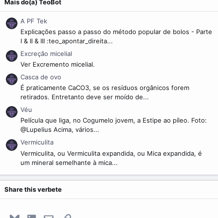
Mais do(a) TeoBot
A PF Tek
Explicações passo a passo do método popular de bolos - Parte
I & II & III :teo_apontar_direita...
Excreção micelial
Ver Excremento micelial.
Casca de ovo
É praticamente CaCO3, se os resíduos orgânicos forem
retirados. Entretanto deve ser moído de...
Véu
Película que liga, no Cogumelo jovem, a Estipe ao píleo. Foto:
@Lupelius Acima, vários...
Vermiculita
Vermiculita, ou Vermiculita expandida, ou Mica expandida, é
um mineral semelhante à mica...
Share this verbete
Bluesky
LinkedIn
E-mail
Link