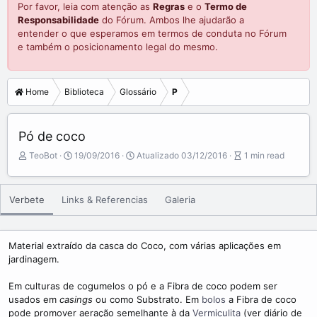
Por favor, leia com atenção as
Regras
e o
Termo de
Responsabilidade
do Fórum. Ambos lhe ajudarão a
entender o que esperamos em termos de conduta no Fórum
e também o posicionamento legal do mesmo.
Home
Biblioteca
Glossário
P
Pó de coco
A
P
A
TeoBot
19/09/2016
Atualizado
03/12/2016
1 min read
u
u
r
t
b
t
o
l
i
Verbete
Links & Referencias
Galeria
r
i
c
s
l
h
e
d
r
Material extraído da casca do Coco, com várias aplicações em
a
e
jardinagem.
t
a
e
d
Em culturas de cogumelos o pó e a Fibra de coco podem ser
t
usados em
casings
ou como Substrato. Em
bolos
a Fibra de coco
i
pode promover aeração semelhante à da
Vermiculita
(ver diário de