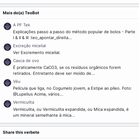
Mais do(a) TeoBot
A PF Tek
Explicações passo a passo do método popular de bolos - Parte
I & II & III :teo_apontar_direita...
Excreção micelial
Ver Excremento micelial.
Casca de ovo
É praticamente CaCO3, se os resíduos orgânicos forem
retirados. Entretanto deve ser moído de...
Véu
Película que liga, no Cogumelo jovem, a Estipe ao píleo. Foto:
@Lupelius Acima, vários...
Vermiculita
Vermiculita, ou Vermiculita expandida, ou Mica expandida, é
um mineral semelhante à mica...
Share this verbete