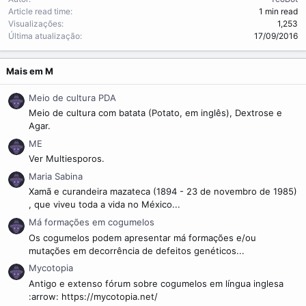
m
Article read time
1 min read
e
Visualizações
1,253
Última atualização
17/09/2016
Mais em M
Meio de cultura PDA
Meio de cultura com batata (Potato, em inglês), Dextrose e
Agar.
ME
Ver Multiesporos.
Maria Sabina
Xamã e curandeira mazateca (1894 - 23 de novembro de 1985)
, que viveu toda a vida no México...
Má formações em cogumelos
Os cogumelos podem apresentar má formações e/ou
mutações em decorrência de defeitos genéticos...
Mycotopia
Antigo e extenso fórum sobre cogumelos em língua inglesa
:arrow: https://mycotopia.net/