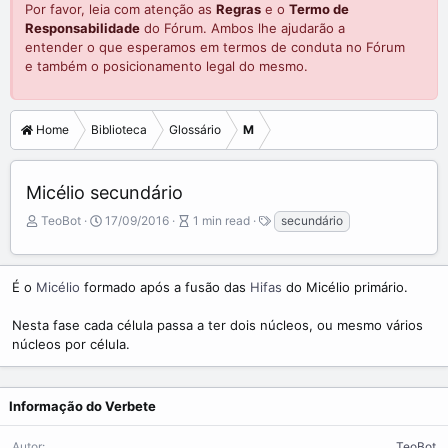
Por favor, leia com atenção as
Regras
e o
Termo de
Responsabilidade
do Fórum. Ambos lhe ajudarão a
entender o que esperamos em termos de conduta no Fórum
e também o posicionamento legal do mesmo.
Home
Biblioteca
Glossário
M
Micélio secundário
A
P
A
T
TeoBot
17/09/2016
1 min read
secundário
u
u
r
a
t
b
t
g
o
l
i
s
É o
Micélio
formado após a fusão das
Hifas
do Micélio primário.
r
i
c
s
l
Nesta fase cada célula passa a ter dois núcleos, ou mesmo vários
h
e
núcleos por célula.
d
r
a
e
t
a
e
d
Informação do Verbete
t
i
Autor
TeoBot