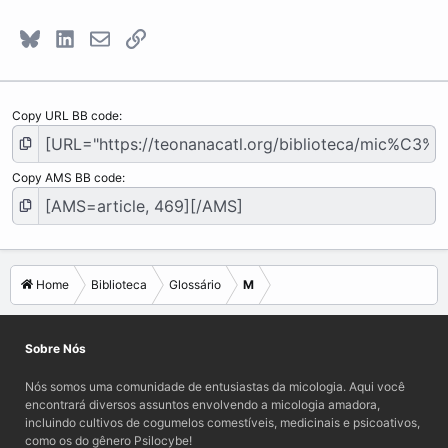
Bluesky
LinkedIn
E-mail
Link
Copy URL BB code
Copy AMS BB code
Home
Biblioteca
Glossário
M
Sobre Nós
Nós somos uma comunidade de entusiastas da micologia. Aqui você
encontrará diversos assuntos envolvendo a micologia amadora,
incluindo cultivos de cogumelos comestíveis, medicinais e psicoativos,
como os do gênero Psilocybe!