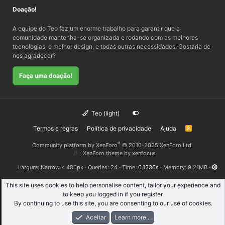
Doação!
A equipe do Teo faz um enorme trabalho para garantir que a
comunidade mantenha-se organizada e rodando com as melhores
tecnologias, o melhor design, e todas outras necessidades. Gostaria de
nos agradecer?
Faça uma doação!
Teo (light)
Termos e regras
Política de privacidade
Ajuda
R
S
S
®
Community platform by XenForo
© 2010-2025 XenForo Ltd.
XenForo theme
by xenfocus
Largura
Queries
24
Time
0.1236s
Memory
9.21MB
This site uses cookies to help personalise content, tailor your experience and
to keep you logged in if you register.
By continuing to use this site, you are consenting to our use of cookies.
Aceitar
Learn more...