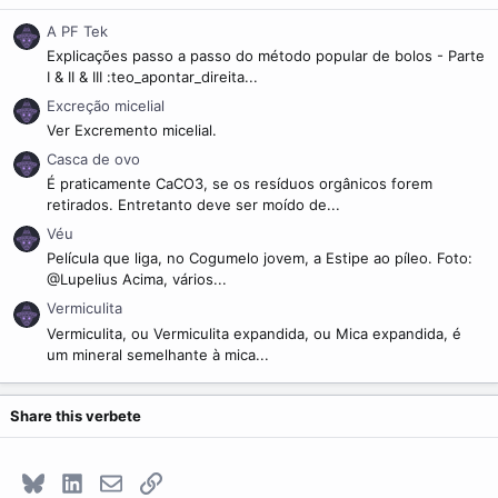
A PF Tek
Explicações passo a passo do método popular de bolos - Parte
I & II & III :teo_apontar_direita...
Excreção micelial
Ver Excremento micelial.
Casca de ovo
É praticamente CaCO3, se os resíduos orgânicos forem
retirados. Entretanto deve ser moído de...
Véu
Película que liga, no Cogumelo jovem, a Estipe ao píleo. Foto:
@Lupelius Acima, vários...
Vermiculita
Vermiculita, ou Vermiculita expandida, ou Mica expandida, é
um mineral semelhante à mica...
Share this verbete
Bluesky
LinkedIn
E-mail
Link