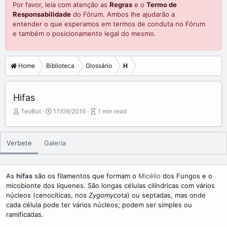
Por favor, leia com atenção as
Regras
e o
Termo de
Responsabilidade
do Fórum. Ambos lhe ajudarão a
entender o que esperamos em termos de conduta no Fórum
e também o posicionamento legal do mesmo.
Home
Biblioteca
Glossário
H
Hifas
A
P
A
TeoBot
17/09/2016
1 min read
u
u
r
t
b
t
o
l
i
Verbete
Galeria
r
i
c
s
l
h
e
d
r
As
hifas
são os filamentos que formam o
Micélio
dos Fungos e o
a
e
micobionte dos líquenes. São longas células cilíndricas com vários
t
a
núcleos (cenocíticas, nos
Zygomycota
) ou septadas, mas onde
e
d
cada célula pode ter vários núcleos; podem ser simples ou
t
ramificadas.
i