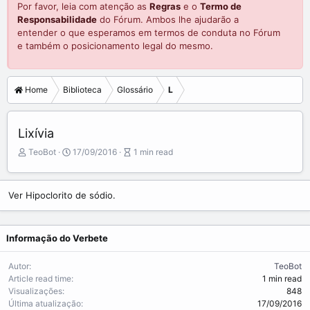
Por favor, leia com atenção as
Regras
e o
Termo de
Responsabilidade
do Fórum. Ambos lhe ajudarão a
entender o que esperamos em termos de conduta no Fórum
e também o posicionamento legal do mesmo.
Home
Biblioteca
Glossário
L
Lixívia
A
P
A
TeoBot
17/09/2016
1 min read
u
u
r
t
b
t
o
l
i
Ver Hipoclorito de sódio.
r
i
c
s
l
h
e
Informação do Verbete
d
r
a
e
t
a
Autor
TeoBot
e
d
Article read time
1 min read
t
Visualizações
848
i
Última atualização
17/09/2016