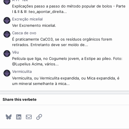
Explicações passo a passo do método popular de bolos - Parte
I & II & III :teo_apontar_direita...
Excreção micelial
Ver Excremento micelial.
Casca de ovo
É praticamente CaCO3, se os resíduos orgânicos forem
retirados. Entretanto deve ser moído de...
Véu
Película que liga, no Cogumelo jovem, a Estipe ao píleo. Foto:
@Lupelius Acima, vários...
Vermiculita
Vermiculita, ou Vermiculita expandida, ou Mica expandida, é
um mineral semelhante à mica...
Share this verbete
Bluesky
LinkedIn
E-mail
Link