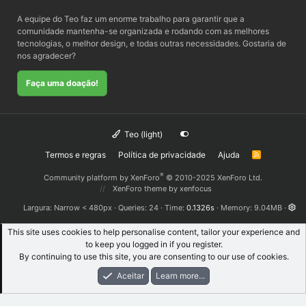
A equipe do Teo faz um enorme trabalho para garantir que a
comunidade mantenha-se organizada e rodando com as melhores
tecnologias, o melhor design, e todas outras necessidades. Gostaria de
nos agradecer?
Faça uma doação!
Teo (light)
Termos e regras
Política de privacidade
Ajuda
R
S
S
®
Community platform by XenForo
© 2010-2025 XenForo Ltd.
XenForo theme
by xenfocus
Largura
Queries
24
Time
0.1326s
Memory
9.04MB
This site uses cookies to help personalise content, tailor your experience and
to keep you logged in if you register.
By continuing to use this site, you are consenting to our use of cookies.
Aceitar
Learn more...