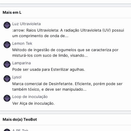
m
e
Mais em L
Luz Ultravioleta
:arrow: Raios Ultravioleta: A radiação Ultravioleta (UV) possui
um comprimento de onda de...
Lemon Tek
Método de ingestão de cogumelos que se caracteriza por
misturá-los com suco de limão, visando...
Lamparina
Pode ser usada para Esterilizar agulhas.
Lysol
Marca comercial de Desinfetante. Eficiente, porém pode ser
também tóxico, e deve ser manipulado...
Loop de inoculação
Ver Alça de inoculação.
Mais do(a) TeoBot
A PF Tek