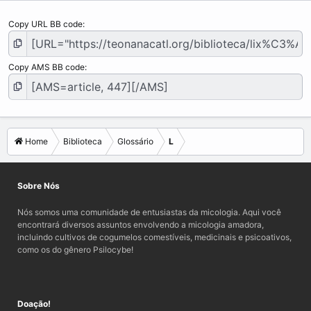
Copy URL BB code
Copy AMS BB code
Home
Biblioteca
Glossário
L
Sobre Nós
Nós somos uma comunidade de entusiastas da micologia. Aqui você
encontrará diversos assuntos envolvendo a micologia amadora,
incluindo cultivos de cogumelos comestíveis, medicinais e psicoativos,
como os do gênero Psilocybe!
Doação!