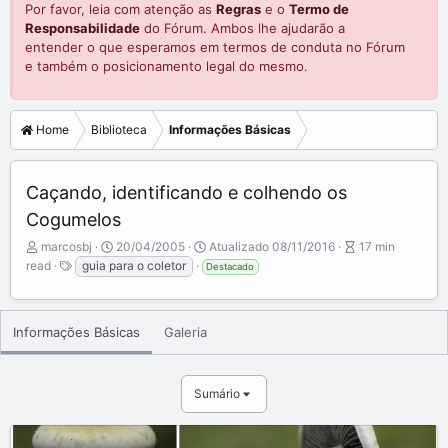
Por favor, leia com atenção as
Regras
e o
Termo de
Responsabilidade
do Fórum. Ambos lhe ajudarão a
entender o que esperamos em termos de conduta no Fórum
e também o posicionamento legal do mesmo.
Home
Biblioteca
Informações Básicas
Caçando, identificando e colhendo os
Cogumelos
A
P
A
marcosbj
20/04/2005
Atualizado
08/11/2016
17 min
u
T
u
r
read
guia para o coletor
Destacado
t
a
b
t
o
g
l
i
r
s
i
c
Informações Básicas
Galeria
s
l
h
e
d
r
a
e
Sumário
t
a
e
d
t