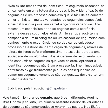
"Não existe uma forma de identificar um cogumelo baseando-se
unicamente em uma fotografia ou descrição. A identificação de
cogumelos é um processo complexo qual é fácil de se cometer
um erro. Existem muitas variedades de cogumelos comestíveis
e psicoativos que possuem semelhança com venenosos. Até
mesmo um especialista pode se enganar com a aparência
externa desses cogumelos letais. A não ser que você tenha
companhia de um micologista ou um caçador de cogumelos com
conhecimento e experiência, ou se dedicar ao cuidadoso
processo de estudo de identificação de cogumelos, através da
leitura de livros ou/e preferencialmente associando-se a uma
sociedade de micologistas. Nós sinceramente recomendamos
não consumir os cogumelos que você coletou. Aprender a
identificar cogumelos não é um processo fácil nem impossível,
entretanto exige treinamento já que as consequências de
comer um cogumelo venenoso são perigosas... deve-se ter um
cuidado extremo.”​
( obrigado pela tradução,
@Chapeleta
)​
Vale também lembrar do
cenário
, que é bem diferente. Aqui no
Brasil, como já foi dito, um número bastante inferior de variedades
de cogumelos são encontrados
in natura
nos pastos. Nos EUA e