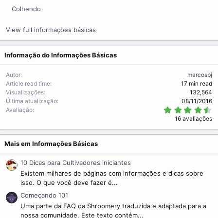
Colhendo
View full informações básicas
Informação do Informações Básicas
Autor
marcosbj
Article read time
17 min read
Visualizações
132,564
Última atualização
08/11/2016
4
Avaliação
.
16 avaliações
8
1
s
t
Mais em Informações Básicas
r
e
10 Dicas para Cultivadores iniciantes
l
a
Existem milhares de páginas com informações e dicas sobre
(
isso. O que você deve fazer é...
s
)
Começando 101
Uma parte da FAQ da Shroomery traduzida e adaptada para a
nossa comunidade. Este texto contém...