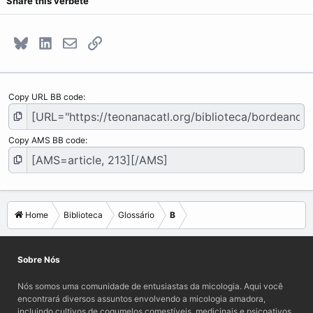
Share this verbete
Bluesky
LinkedIn
E-mail
Link
Copy URL BB code
Copy AMS BB code
Home
Biblioteca
Glossário
B
Sobre Nós
Nós somos uma comunidade de entusiastas da micologia. Aqui você
encontrará diversos assuntos envolvendo a micologia amadora,
incluindo cultivos de cogumelos comestíveis, medicinais e psicoativos,