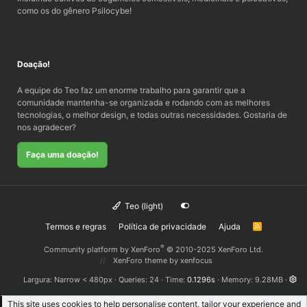
como os do gênero Psilocybe!
Doação!
A equipe do Teo faz um enorme trabalho para garantir que a
comunidade mantenha-se organizada e rodando com as melhores
tecnologias, o melhor design, e todas outras necessidades. Gostaria de
nos agradecer?
Faça uma doação!
Teo (light)
Termos e regras
Política de privacidade
Ajuda
R
S
S
®
Community platform by XenForo
© 2010-2025 XenForo Ltd.
XenForo theme
by xenfocus
Largura
Queries
24
Time
0.1296s
Memory
9.28MB
This site uses cookies to help personalise content, tailor your experience and