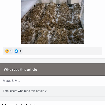
m
e
1
4
Who read this article
Miau
SrMtz
Total users who read this article 2