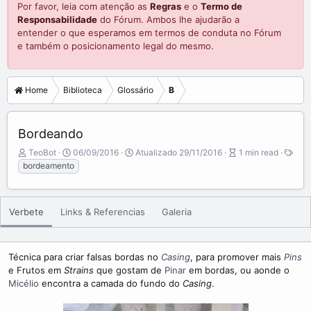
Por favor, leia com atenção as
Regras
e o
Termo de
Responsabilidade
do Fórum. Ambos lhe ajudarão a
entender o que esperamos em termos de conduta no Fórum
e também o posicionamento legal do mesmo.
Home
Biblioteca
Glossário
B
Bordeando
A
P
A
TeoBot
06/09/2016
Atualizado
29/11/2016
1 min read
T
u
u
r
bordeamento
a
t
b
t
g
o
l
i
s
r
i
c
Verbete
Links & Referencias
Galeria
s
l
h
e
d
r
a
e
Técnica para criar falsas bordas no
Casing
, para promover mais
Pins
t
a
e Frutos em
Strains
que gostam de
Pinar
em bordas, ou aonde o
e
d
Micélio
encontra a camada do fundo do
Casing
.
t
i