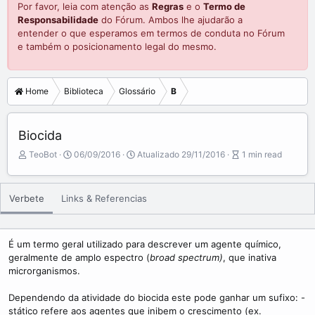
Por favor, leia com atenção as
Regras
e o
Termo de
Responsabilidade
do Fórum. Ambos lhe ajudarão a
entender o que esperamos em termos de conduta no Fórum
e também o posicionamento legal do mesmo.
Home
Biblioteca
Glossário
B
Biocida
A
P
A
TeoBot
06/09/2016
Atualizado
29/11/2016
1 min read
u
u
r
t
b
t
o
l
i
Verbete
Links & Referencias
r
i
c
s
l
h
e
d
r
É um termo geral utilizado para descrever um agente químico,
a
e
geralmente de amplo espectro (
broad spectrum)
, que inativa
t
a
microrganismos.
e
d
t
Dependendo da atividade do biocida este pode ganhar um sufixo: -
i
stático refere aos agentes que inibem o crescimento (ex.