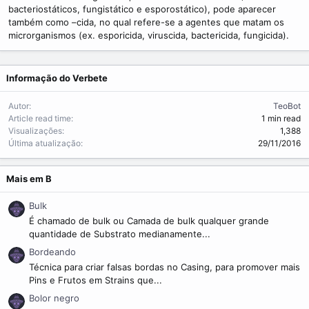
m
bacteriostáticos, fungistático e esporostático), pode aparecer
e
também como –cida, no qual refere-se a agentes que matam os
microrganismos (ex. esporicida, viruscida, bactericida, fungicida).
Informação do Verbete
Autor
TeoBot
Article read time
1 min read
Visualizações
1,388
Última atualização
29/11/2016
Mais em B
Bulk
É chamado de bulk ou Camada de bulk qualquer grande
quantidade de Substrato medianamente...
Bordeando
Técnica para criar falsas bordas no Casing, para promover mais
Pins e Frutos em Strains que...
Bolor negro