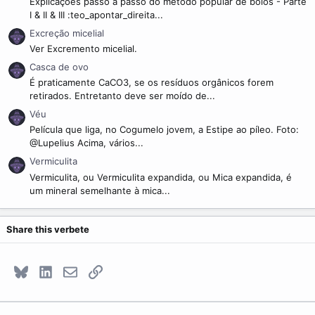
Explicações passo a passo do método popular de bolos - Parte
I & II & III :teo_apontar_direita...
Excreção micelial
Ver Excremento micelial.
Casca de ovo
É praticamente CaCO3, se os resíduos orgânicos forem
retirados. Entretanto deve ser moído de...
Véu
Película que liga, no Cogumelo jovem, a Estipe ao píleo. Foto:
@Lupelius Acima, vários...
Vermiculita
Vermiculita, ou Vermiculita expandida, ou Mica expandida, é
um mineral semelhante à mica...
Share this verbete
Bluesky
LinkedIn
E-mail
Link