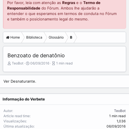
Por favor, leia com atenção as
Regras
e o
Termo de
Responsabilidade
do Fórum. Ambos lhe ajudarão a
entender o que esperamos em termos de conduta no Fórum
e também o posicionamento legal do mesmo.
Home
Biblioteca
Glossário
B
Benzoato de denatônio
A
P
A
TeoBot
06/09/2016
1 min read
u
u
r
t
b
t
o
l
i
Ver Desnaturante.
r
i
c
s
l
h
e
Informação do Verbete
d
r
a
e
t
a
Autor
TeoBot
e
d
Article read time
1 min read
t
Visualizações
1,036
i
Última atualização
06/09/2016