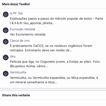
Mais do(a) TeoBot
A PF Tek
Explicações passo a passo do método popular de bolos - Parte
I & II & III :teo_apontar_direita...
Excreção micelial
Ver Excremento micelial.
Casca de ovo
É praticamente CaCO3, se os resíduos orgânicos forem
retirados. Entretanto deve ser moído de...
Véu
Película que liga, no Cogumelo jovem, a Estipe ao píleo. Foto:
@Lupelius Acima, vários...
Vermiculita
Vermiculita, ou Vermiculita expandida, ou Mica expandida, é
um mineral semelhante à mica...
Share this verbete