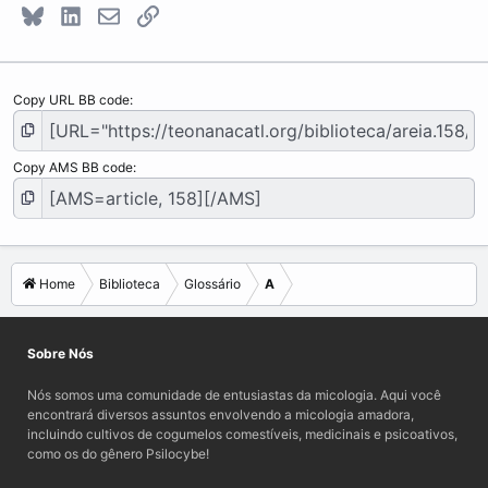
Bluesky
LinkedIn
E-mail
Link
Copy URL BB code
Copy AMS BB code
Home
Biblioteca
Glossário
A
Sobre Nós
Nós somos uma comunidade de entusiastas da micologia. Aqui você
encontrará diversos assuntos envolvendo a micologia amadora,
incluindo cultivos de cogumelos comestíveis, medicinais e psicoativos,
como os do gênero Psilocybe!