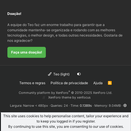
Doação!
A equipe do Teo faz um enorme trabalho para garantir que a
comunidade mantenha-se organizada e rodando com as melhores
tecnologias, o melhor design, e todas outras necessidades. Gostaria de
nos agradecer?
Faça uma doação!
Teo (light)
Termos e regras
Política de privacidade
Ajuda
R
S
S
®
Community platform by XenForo
© 2010-2025 XenForo Ltd.
XenForo theme
by xenfocus
Largura
Queries
24
Time
0.1389s
Memory
9.04MB
This site uses cookies to help personalise content, tailor your experience and
to keep you logged in if you register.
By continuing to use this site, you are consenting to our use of cookies.