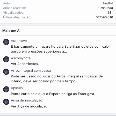
m
Autor
TeoBot
e
Article read time
1 min read
Visualizações
681
Última atualização
02/09/2016
Mais em A
Autoclave
É basicamente um aparelho para Esterilizar objetos com calor
úmido em pressões superiores a...
Ascomycota
Ver Ascomicetos.
Arroz integral com casca
Pode ser usado no lugar do Arroz integral sem casca. Se
inteiro, deve ser cozido por mais tempo...
Apículo
Ponta curta pela qual o Esporo se liga ao Esterigma.
Ansa de inoculação
Ver Alça de inoculação.