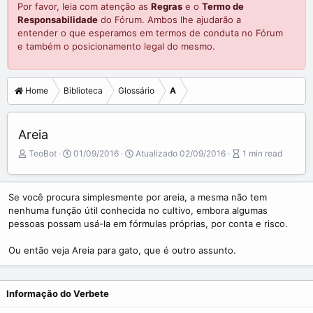
Por favor, leia com atenção as
Regras
e o
Termo de
Responsabilidade
do Fórum. Ambos lhe ajudarão a
entender o que esperamos em termos de conduta no Fórum
e também o posicionamento legal do mesmo.
Home
Biblioteca
Glossário
A
Areia
A
P
A
TeoBot
01/09/2016
Atualizado
02/09/2016
1 min read
u
u
r
t
b
t
o
l
i
Se você procura simplesmente por areia, a mesma não tem
r
i
c
nenhuma função útil conhecida no cultivo, embora algumas
s
l
pessoas possam usá-la em fórmulas próprias, por conta e risco.
h
e
d
r
Ou então veja Areia para gato, que é outro assunto.
a
e
t
a
e
d
t
Informação do Verbete
i