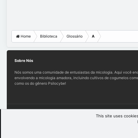
Home
Biblioteca
Glossário
A
Sobre Nós
Nós somos uma comunidade de entusiastas da micologia. Aqui você enc
envolvendo a micologia amadora, incluindo cultivos de cogumelos comes
como os do gênero Psilocybe!
Teo (light)
This site uses cookies
®
Community platform by XenForo
© 2010-2025 XenForo Ltd.
XenForo th