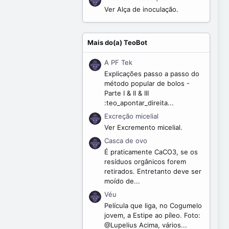
Ver Alça de inoculação.
Mais do(a) TeoBot
A PF Tek
Explicações passo a passo do
método popular de bolos -
Parte I & II & III
:teo_apontar_direita...
Excreção micelial
Ver Excremento micelial.
Casca de ovo
É praticamente CaCO3, se os
resíduos orgânicos forem
retirados. Entretanto deve ser
moído de...
Véu
Película que liga, no Cogumelo
jovem, a Estipe ao píleo. Foto:
@Lupelius Acima, vários...