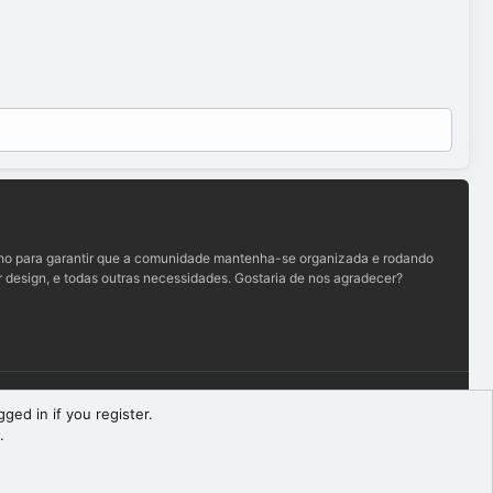
lho para garantir que a comunidade mantenha-se organizada e rodando
 design, e todas outras necessidades. Gostaria de nos agradecer?
Termos e regras
Política de privacidade
Ajuda
R
ged in if you register.
S
.
S
Largura
Queries
24
Time
0.1166s
Memory
9.06MB