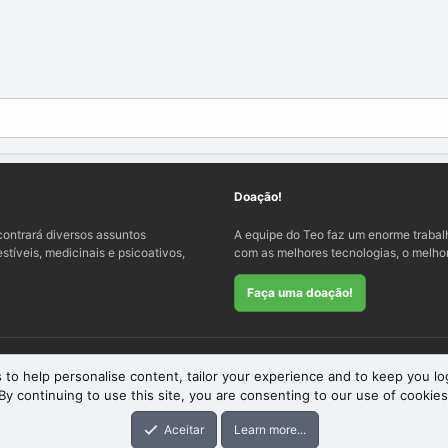
Doação!
ontrará diversos assuntos
A equipe do Teo faz um enorme traba
tíveis, medicinais e psicoativos,
com as melhores tecnologias, o melhor
Faça uma doação!
 to help personalise content, tailor your experience and to keep you log
By continuing to use this site, you are consenting to our use of cookies
eme
by xenfocus
Aceitar
Learn more...