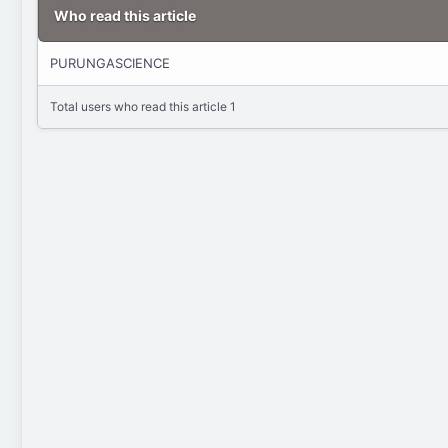
a
e
Who read this article
t
a
e
d
t
PURUNGASCIENCE
i
m
Total users who read this article 1
e