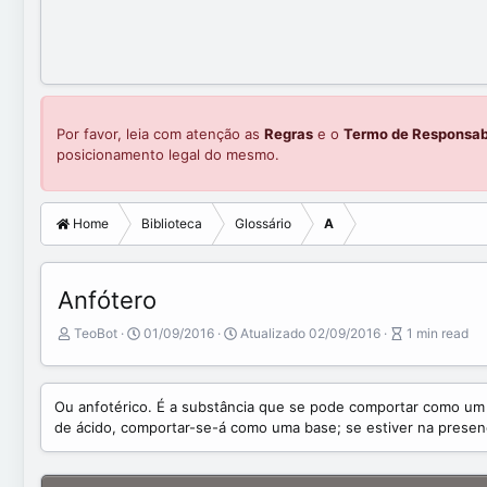
Por favor, leia com atenção as
Regras
e o
Termo de Responsab
posicionamento legal do mesmo.
Home
Biblioteca
Glossário
A
Anfótero
A
P
A
TeoBot
01/09/2016
Atualizado
02/09/2016
1 min read
u
u
r
t
b
t
o
l
i
Ou anfotérico. É a substância que se pode comportar como u
r
i
c
de ácido, comportar-se-á como uma base; se estiver na prese
s
l
h
e
d
r