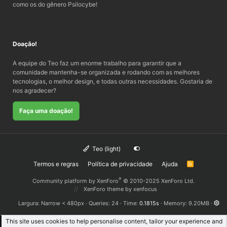
como os do gênero Psilocybe!
Doação!
A equipe do Teo faz um enorme trabalho para garantir que a
comunidade mantenha-se organizada e rodando com as melhores
tecnologias, o melhor design, e todas outras necessidades. Gostaria de
nos agradecer?
Faça uma doação!
Teo (light)
Termos e regras
Política de privacidade
Ajuda
R
S
S
®
Community platform by XenForo
© 2010-2025 XenForo Ltd.
XenForo theme
by xenfocus
Largura
Queries
24
Time
0.1815s
Memory
9.20MB
This site uses cookies to help personalise content, tailor your experience and