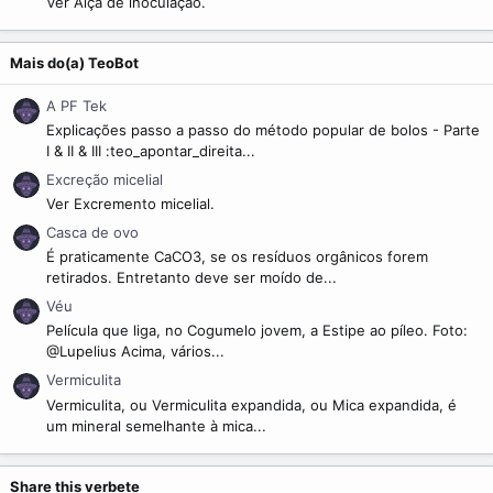
Ver Alça de inoculação.
Mais do(a) TeoBot
A PF Tek
Explicações passo a passo do método popular de bolos - Parte
I & II & III :teo_apontar_direita...
Excreção micelial
Ver Excremento micelial.
Casca de ovo
É praticamente CaCO3, se os resíduos orgânicos forem
retirados. Entretanto deve ser moído de...
Véu
Película que liga, no Cogumelo jovem, a Estipe ao píleo. Foto:
@Lupelius Acima, vários...
Vermiculita
Vermiculita, ou Vermiculita expandida, ou Mica expandida, é
um mineral semelhante à mica...
Share this verbete