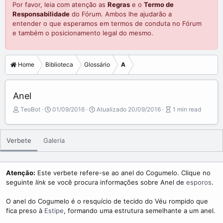
Por favor, leia com atenção as
Regras
e o
Termo de
Responsabilidade
do Fórum. Ambos lhe ajudarão a
entender o que esperamos em termos de conduta no Fórum
e também o posicionamento legal do mesmo.
Home
Biblioteca
Glossário
A
Anel
A
P
A
TeoBot
01/09/2016
Atualizado
20/09/2016
1 min read
u
u
r
t
b
t
o
l
i
Verbete
Galeria
r
i
c
s
l
h
e
d
r
Atenção:
Este verbete refere-se ao anel do Cogumelo. Clique no
a
e
seguinte
link
se você procura informações sobre Anel de
esporos
.
t
a
e
d
O anel do Cogumelo é o resquício de tecido do Véu rompido que
t
fica preso à
Estipe
, formando uma estrutura semelhante a um anel.
i