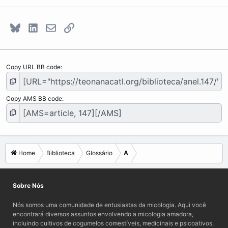
Bluesky
LinkedIn
E-mail
Link
Copy URL BB code
Copy AMS BB code
Home
Biblioteca
Glossário
A
Sobre Nós
Nós somos uma comunidade de entusiastas da micologia. Aqui você
encontrará diversos assuntos envolvendo a micologia amadora,
incluindo cultivos de cogumelos comestíveis, medicinais e psicoativos,