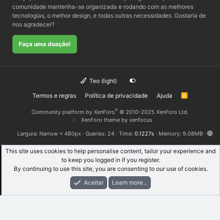
comunidade mantenha-se organizada e rodando com as melhores
tecnologias, o melhor design, e todas outras necessidades. Gostaria de
nos agradecer?
Faça uma doação!
Teo (light)
Termos e regras
Política de privacidade
Ajuda
R
S
S
®
Community platform by XenForo
© 2010-2025 XenForo Ltd.
XenForo theme
by xenfocus
Largura
Queries
24
Time
0.1227s
Memory
9.08MB
This site uses cookies to help personalise content, tailor your experience and
to keep you logged in if you register.
By continuing to use this site, you are consenting to our use of cookies.
Aceitar
Learn more...