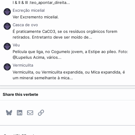
I & II & III :teo_apontar_direita...
Excreção micelial
Ver Excremento micelial.
Casca de ovo
É praticamente CaCO3, se os resíduos orgânicos forem
retirados. Entretanto deve ser moído de...
Véu
Película que liga, no Cogumelo jovem, a Estipe ao píleo. Foto:
@Lupelius Acima, vários...
Vermiculita
Vermiculita, ou Vermiculita expandida, ou Mica expandida, é
um mineral semelhante à mica...
Share this verbete
Bluesky
LinkedIn
E-mail
Link