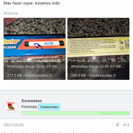
Mas fazer oque. estamos indo
Anexos
WhatsApp Image 2026-07-06 at 16.55.15 (1).jpeg
WhatsApp Image 2026-07-06 at 16.55.15 (2).jpeg
272.5 KB · Visualizações: 0
265.5 KB · Visualizações: 0
Screwston
Primórdia
Cadastrado
06/07/2026
#12