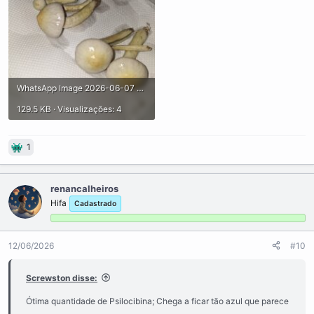
WhatsApp Image 2026-06-07 at 22.56.33 (2).jpeg
129.5 KB · Visualizações: 4
1
renancalheiros
Hifa
Cadastrado
12/06/2026
#10
Screwston disse:
Ótima quantidade de Psilocibina; Chega a ficar tão azul que parece