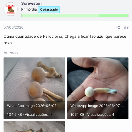
Screwston
Primórdia
Cadastrado
07/06/2026
#9
Ótima quantidade de Psilocibina; Chega a ficar tão azul que parece
roxo.
Anexos
WhatsApp Image 2026-06-07 at 22.56.33.jpeg
WhatsApp Image 2026-06-07 at 22.56.32.jpeg
104.6 KB · Visualizações: 4
106.1 KB · Visualizações: 4