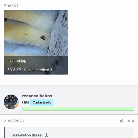
Anexos
resized.jpg
60.3 KB · Visualizações: 3
renancalheiros
Hifa
Cadastrado
21/07/2026
#14
Screwston disse: