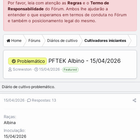
Por favor, leia com atenção as
Regras
e o
Termo de
Responsabilidade
do Fórum. Ambos lhe ajudarão a
entender o que esperamos em termos de conduta no Fórum
e também o posicionamento legal do mesmo.
Home
Fóruns
Diários de cultivo
Cultivadores iniciantes
PFTEK Albino - 15/04/2026
Problemático
C
D
Screwston
15/04/2026
Featured
r
a
i
t
a
a
Diário de cultivo problemático.
d
d
o
e
15/04/2026
Respostas: 13
r
i
d
n
o
í
Raças
t
c
Albina
ó
i
Inoculação
p
o
15/04/2026
i