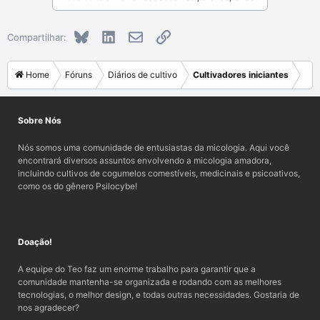
Bluesky
LinkedIn
E-mail
Link
Compartilhar:
Home
Fóruns
Diários de cultivo
Cultivadores iniciantes
Sobre Nós
Nós somos uma comunidade de entusiastas da micologia. Aqui você
encontrará diversos assuntos envolvendo a micologia amadora,
incluindo cultivos de cogumelos comestíveis, medicinais e psicoativos,
como os do gênero Psilocybe!
Doação!
A equipe do Teo faz um enorme trabalho para garantir que a
comunidade mantenha-se organizada e rodando com as melhores
tecnologias, o melhor design, e todas outras necessidades. Gostaria de
nos agradecer?