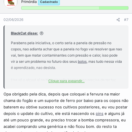
Primórdia
Cadastrado
02/06/2026
#7
BlackCat disse:
Parabens pela iniciativa, o certo seria a panela de pressão no
copos, nao adianta achar que a panela no fogo vai resolver que nao
vai, tem que matar contaminantes com pressão e calor, isso pode
vir a ser um problema no futuro dos seus
bolos
, mas tudo nessa vida
é aprendizado, nao desista.
Use só o alcool aí na higienização basica, nao precisa de ter toc
Clique para expandir...
com lysoform e limpar bancadas demais e etc o erro que voce
poderia ter aí é só na inoculação e corrente de ar em cima...
Opa obrigado pela dica, depois que coloquei a fervura na maior
Acho que o seu maior risco agora é nos copos.
chama do fogão e um suporte de ferro por baixo para os copos não
baterem eu obtive sucesso nos cultivos posteriores, eu vou postar
Desejo o seu sucesso aí!
depois o update do cultivo, ele está nascendo os
pins
e alguns já
até um pouco grande, eu preciso trocar a bomba compressora, eu
acabei comprando uma genérica e não ficou bom. do resto ta