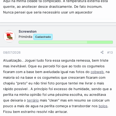
Aqui na minha cidade ta complicado. A temperatura externa esta
quente, ao anoitecer desce drasticamente. De fato incomum.
Nunca pensei que seria necessário usar um aquecedor
Screwston
Primórdia
Cadastrado
08/07/2026
#13
Atualização.. Joguei tudo fora essa segunda remessa, bem triste
mas inevitável. Oque eu percebi foi que ao todo os cogumelos
ficaram com a base bem aveludada igual nas fotos do
cobweb
, na
maioria só na base e os cogumelos que cresceram ficaram com
chapéu "preto" eu não tirei foto porque tentei me livrar o mais
rápido possivel . A princípio foi excesso de humidade, sendo que a
perlita na minha opinião foi uma péssima escolha, eu acreditava
que deixaria o
terrário
mais "clean" mas em resumo se colocar um
pouco a mais de agua na perlita começa a transbordar nos
bolos
.
Ficou bem estranho resolvi não arriscar.