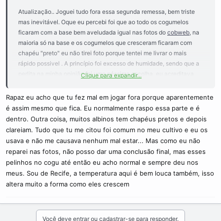
Atualização.. Joguei tudo fora essa segunda remessa, bem triste
mas inevitável. Oque eu percebi foi que ao todo os cogumelos
ficaram com a base bem aveludada igual nas fotos do
cobweb
, na
maioria só na base e os cogumelos que cresceram ficaram com
chapéu "preto" eu não tirei foto porque tentei me livrar o mais
rápido possivel . A princípio foi excesso de humidade, sendo que a
perlita na minha opinião foi uma péssima escolha, eu acreditava
Clique para expandir...
que deixaria o
terrário
mais "clean" mas em resumo se colocar um
pouco a mais de agua na perlita começa a transbordar nos
bolos
.
Rapaz eu acho que tu fez mal em jogar fora porque aparentemente
Ficou bem estranho resolvi não arriscar.
é assim mesmo que fica. Eu normalmente raspo essa parte e é
dentro. Outra coisa, muitos albinos tem chapéus pretos e depois
clareiam. Tudo que tu me citou foi comum no meu cultivo e eu os
usava e não me causava nenhum mal estar... Mas como eu não
reparei nas fotos, não posso dar uma conclusão final, mas esses
pelinhos no cogu até então eu acho normal e sempre deu nos
meus. Sou de Recife, a temperatura aqui é bem louca também, isso
altera muito a forma como eles crescem
Você deve entrar ou cadastrar-se para responder.