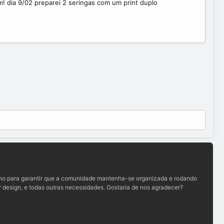
! dia 9/02 preparei 2 seringas com um print duplo
lho para garantir que a comunidade mantenha-se organizada e rodando
 design, e todas outras necessidades. Gostaria de nos agradecer?