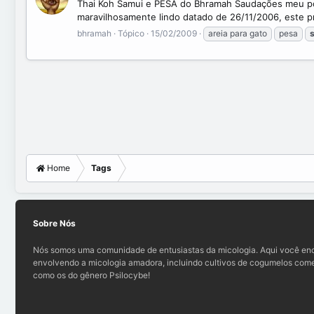
Thai Koh Samui e PESA do Bhramah Saudações meu povo
maravilhosamente lindo datado de 26/11/2006, este p
bhramah
Tópico
15/02/2009
areia para gato
pesa
s
Home
Tags
Sobre Nós
Nós somos uma comunidade de entusiastas da micologia. Aqui você enc
envolvendo a micologia amadora, incluindo cultivos de cogumelos comes
como os do gênero Psilocybe!