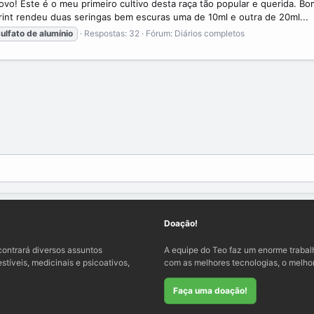
! Este é o meu primeiro cultivo desta raça tão popular e querida. Bom
rint rendeu duas seringas bem escuras uma de 10ml e outra de 20ml...
ulfato
de
alumínio
Respostas: 32
Fórum:
Diários completos
Doação!
ontrará diversos assuntos
A equipe do Teo faz um enorme traba
tíveis, medicinais e psicoativos,
com as melhores tecnologias, o melhor
Faça uma doação!