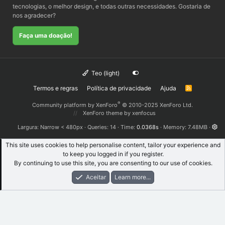
tecnologias, o melhor design, e todas outras necessidades. Gostaria de
nos agradecer?
Faça uma doação!
Teo (light)
Termos e regras
Política de privacidade
Ajuda
R
S
S
®
Community platform by XenForo
© 2010-2025 XenForo Ltd.
XenForo theme
by xenfocus
Largura
Queries
14
Time
0.0368s
Memory
7.48MB
This site uses cookies to help personalise content, tailor your experience and
to keep you logged in if you register.
By continuing to use this site, you are consenting to our use of cookies.
Aceitar
Learn more...