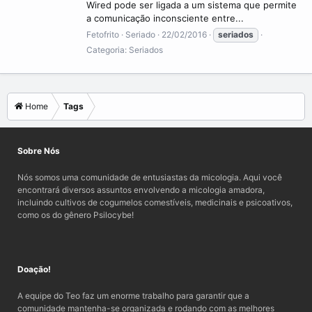
Wired pode ser ligada a um sistema que permite
a comunicação inconsciente entre...
Fetofrito
Seriado
22/02/2016
seriados
Categoria:
Seriados
Home
Tags
Sobre Nós
Nós somos uma comunidade de entusiastas da micologia. Aqui você
encontrará diversos assuntos envolvendo a micologia amadora,
incluindo cultivos de cogumelos comestíveis, medicinais e psicoativos,
como os do gênero Psilocybe!
Doação!
A equipe do Teo faz um enorme trabalho para garantir que a
comunidade mantenha-se organizada e rodando com as melhores