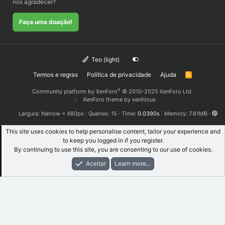
nos agradecer?
Faça uma doação!
Teo (light)
Termos e regras
Política de privacidade
Ajuda
R
S
S
®
Community platform by XenForo
© 2010-2025 XenForo Ltd.
XenForo theme
by xenfocus
Largura
Queries
15
Time
0.0390s
Memory
7.61MB
This site uses cookies to help personalise content, tailor your experience and
to keep you logged in if you register.
By continuing to use this site, you are consenting to our use of cookies.
Aceitar
Learn more...