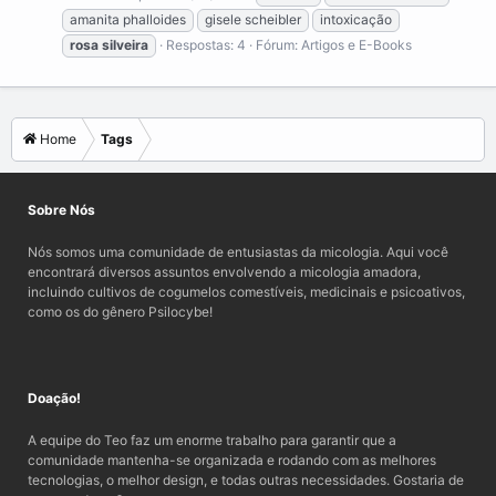
amanita phalloides
gisele scheibler
intoxicação
rosa
silveira
Respostas: 4
Fórum:
Artigos e E-Books
Home
Tags
Sobre Nós
Nós somos uma comunidade de entusiastas da micologia. Aqui você
encontrará diversos assuntos envolvendo a micologia amadora,
incluindo cultivos de cogumelos comestíveis, medicinais e psicoativos,
como os do gênero Psilocybe!
Doação!
A equipe do Teo faz um enorme trabalho para garantir que a
comunidade mantenha-se organizada e rodando com as melhores
tecnologias, o melhor design, e todas outras necessidades. Gostaria de