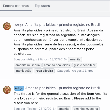
erudição do autor, permitiu a criação de inúmeros vocábulos a
partir de arcaísmos e palavras populares, invenções e
Recent contents
Top users
intervenções semânticas e sintáticas.Foi eleito membro da
Academia Brasileira de Letras em 6 de agosto de 1963, sendo o
terceiro ocupante da cadeira nº 2, que tem como patrono
Álvares de Azevedo.
Amanita phalloides - primeiro registro no Brasil
Artigo
Amanita phalloides - primeiro registro no Brasil. Apesar da
View More On Wikipedia.org
espécie ter sido registrada na Argentina, e intoxicações
serem conhecidas por lá (ver por exemplo Intoxicación con
Amanita phalloides: serie de tres casos), e dos cogumelos
suspeitos de serem A. phalloides encontrados pelos
coletores...
Ecuador
Artigos & livros
23/12/2016
amanita
amanita muscaria
amanita phalloides
gisele scheibler
intoxicação
rosa
silveira
Categoria:
Artigos & Livros
Amanita phalloides - primeiro registro no Brasil
Artigo
This thread is for the general discussion of the Item Amanita
phalloides - primeiro registro no Brasil. Please add to the
discussion here.
Ecuador
Tópico
23/12/2016
amanita
amanita muscaria