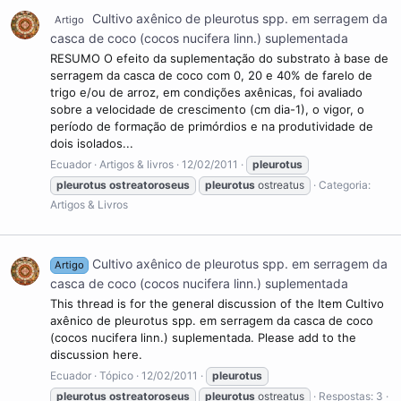
Cultivo axênico de pleurotus spp. em serragem da
Artigo
casca de coco (cocos nucifera linn.) suplementada
RESUMO O efeito da suplementação do substrato à base de
serragem da casca de coco com 0, 20 e 40% de farelo de
trigo e/ou de arroz, em condições axênicas, foi avaliado
sobre a velocidade de crescimento (cm dia-1), o vigor, o
período de formação de primórdios e na produtividade de
dois isolados...
Ecuador
Artigos & livros
12/02/2011
pleurotus
pleurotus
ostreatoroseus
pleurotus
ostreatus
Categoria:
Artigos & Livros
Cultivo axênico de pleurotus spp. em serragem da
Artigo
casca de coco (cocos nucifera linn.) suplementada
This thread is for the general discussion of the Item Cultivo
axênico de pleurotus spp. em serragem da casca de coco
(cocos nucifera linn.) suplementada. Please add to the
discussion here.
Ecuador
Tópico
12/02/2011
pleurotus
pleurotus
ostreatoroseus
pleurotus
ostreatus
Respostas: 3