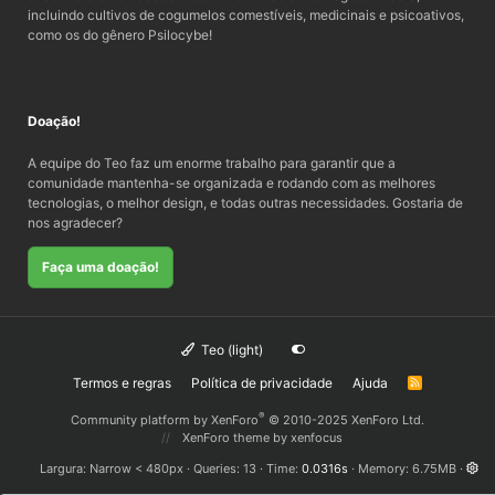
incluindo cultivos de cogumelos comestíveis, medicinais e psicoativos,
como os do gênero Psilocybe!
Doação!
A equipe do Teo faz um enorme trabalho para garantir que a
comunidade mantenha-se organizada e rodando com as melhores
tecnologias, o melhor design, e todas outras necessidades. Gostaria de
nos agradecer?
Faça uma doação!
Teo (light)
Termos e regras
Política de privacidade
Ajuda
R
S
S
®
Community platform by XenForo
© 2010-2025 XenForo Ltd.
XenForo theme
by xenfocus
Largura
Queries
13
Time
0.0316s
Memory
6.75MB