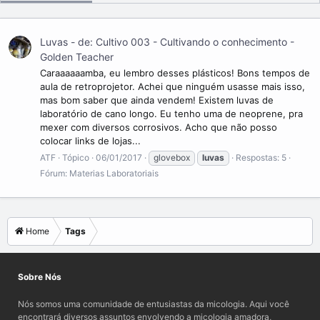
Luvas - de: Cultivo 003 - Cultivando o conhecimento -
Golden Teacher
Caraaaaaamba, eu lembro desses plásticos! Bons tempos de
aula de retroprojetor. Achei que ninguém usasse mais isso,
mas bom saber que ainda vendem! Existem luvas de
laboratório de cano longo. Eu tenho uma de neoprene, pra
mexer com diversos corrosivos. Acho que não posso
colocar links de lojas...
ATF
Tópico
06/01/2017
glovebox
luvas
Respostas: 5
Fórum:
Materias Laboratoriais
Home
Tags
Sobre Nós
Nós somos uma comunidade de entusiastas da micologia. Aqui você
encontrará diversos assuntos envolvendo a micologia amadora,