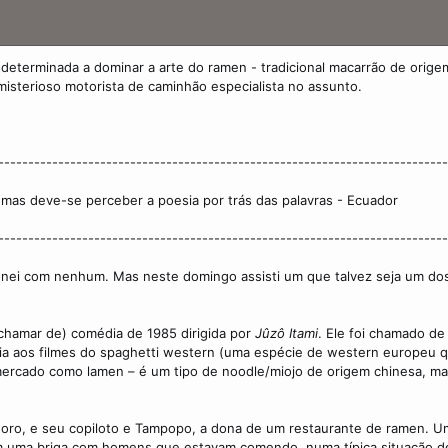
eterminada a dominar a arte do ramen - tradicional macarrão de orige
isterioso motorista de caminhão especialista no assunto.
---------------------------------------------------------------------------
, mas deve-se perceber a poesia por trás das palavras - Ecuador
---------------------------------------------------------------------------
onei com nenhum. Mas neste domingo assisti um que talvez seja um dos
hamar de) comédia de 1985 dirigida por
Jûzô Itami
. Ele foi chamado de
cia aos filmes do spaghetti western (uma espécie de western europeu
ercado como lamen – é um tipo de noodle/miojo de origem chinesa, m
 Goro, e seu copiloto e Tampopo, a dona de um restaurante de ramen. Um
 uma briga com homens que estavam comendo, numa típica situação d