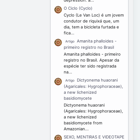
O Ciclo (Cyclo)
Cyclo (Le Van Loc) é um jovem
condutor de riquixá que, um
dia, tem a bicicleta furtada e
fica...
Amanita phalloides -
Artigo
primeiro registro no Brasil
Amanita phalloides - primeiro
registro no Brasil. Apesar da
espécie ter sido registrada
na...
Dictyonema huaorani
Artigo
(Agaricales: Hygrophoraceae),
a new lichenized
basidiomycete
Dictyonema huaorani
(Agaricales: Hygrophoraceae),
a new lichenized
basidiomycete from
Amazonian...
SEXO, MENTIRAS E VIDEOTAPE