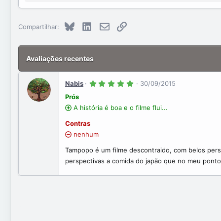
Bluesky
LinkedIn
E-mail
Link
Compartilhar:
Avaliações recentes
5
Nabis
30/09/2015
.
0
Prós
0
A história é boa e o filme flui...
s
t
r
Contras
e
l
nenhum
a
(
Tampopo é um filme descontraido, com belos perso
s
)
perspectivas a comida do japão que no meu ponto 