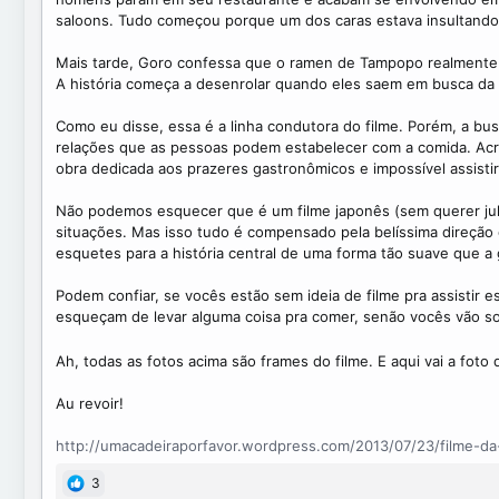
saloons. Tudo começou porque um dos caras estava insultando Ta
Mais tarde, Goro confessa que o ramen de Tampopo realmente nã
A história começa a desenrolar quando eles saem em busca da r
Como eu disse, essa é a linha condutora do filme. Porém, a b
relações que as pessoas podem estabelecer com a comida. Acre
obra dedicada aos prazeres gastronômicos e impossível assisti
Não podemos esquecer que é um filme japonês (sem querer jul
situações. Mas isso tudo é compensado pela belíssima direção
esquetes para a história central de uma forma tão suave que 
Podem confiar, se vocês estão sem ideia de filme pra assistir 
esqueçam de levar alguma coisa pra comer, senão vocês vão so
Ah, todas as fotos acima são frames do filme. E aqui vai a fo
Au revoir!
http://umacadeiraporfavor.wordpress.com/2013/07/23/filme
3