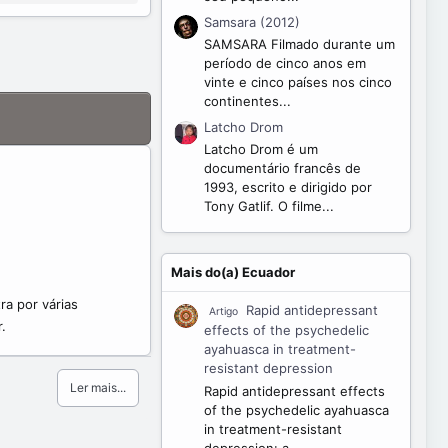
Samsara (2012)
SAMSARA Filmado durante um
período de cinco anos em
vinte e cinco países nos cinco
continentes...
Latcho Drom
Latcho Drom é um
documentário francês de
1993, escrito e dirigido por
Tony Gatlif. O filme...
Mais do(a) Ecuador
ra por várias
Rapid antidepressant
Artigo
.
effects of the psychedelic
ayahuasca in treatment-
resistant depression
Ler mais...
Rapid antidepressant effects
of the psychedelic ayahuasca
in treatment-resistant
depression: a...