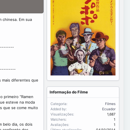
m chinesa. Em sua
--------
---------
 mais diferentes que
Informação do Filme
 o primeiro “Ramen
 que esteve na moda
Categoria
Filmes
as que se come muito
Added by
Ecuador
Visualizações
1,687
Watchers
1
 belo dia, os dois
Avaliações
1
e confronto dos
Última atualização
04/10/2014