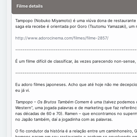
)
t
Filme details
e
Tampopo (Nobuko Miyamoto) é uma viúva dona de restaurante d
saga ela recebe é orientada por Goro (Tsutomu Yamazaki), um m
http://www.adorocinema.com/filmes/filme-2857/
------------------------------------------------------------------
É um filme difícil de classificar, às vezes parecendo non-sense
------------------------------------------------------------------
Eu adoro filmes japoneses. Acho que até hoje não me decepci
eu já vi.
Tampopo – Os Brutos Também Comem
é uma (talvez podemos c
Western”, uma jogada palavras e de marketing que faz referên
nas décadas de 60 e 70). Ramen – que encontramos no superm
no Japão também, daí a jogadinha com as palavras.
O fio condutor da história é a relação entre um caminhoneiro,
homens param em seu restaurante e acabam se envolvendo em