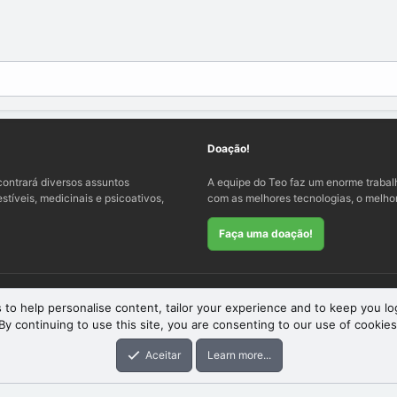
Doação!
ontrará diversos assuntos
A equipe do Teo faz um enorme traba
tíveis, medicinais e psicoativos,
com as melhores tecnologias, o melhor
Faça uma doação!
 to help personalise content, tailor your experience and to keep you log
By continuing to use this site, you are consenting to our use of cookies
eme
by xenfocus
Aceitar
Learn more...