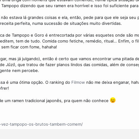
mpopo dizendo que seu ramen era horrível e isso foi suficiente para i
o estava lá grandes coisas e ela, então, pede para que ele seja seu pr
eceita perfeita, numa sucessão de situações muito divertidas.
usca de Tampopo e Goro é entrecortada por várias esquetes onde são mo
ditem, tem de tudo. Comida como fetiche, remédio, ritual… Enfim, o fi
r sem ficar com fome, hahaha!
gar, mas já julgando), então é certo que vamos encontrar uma pitada 
 de
Jûzô
, que tratou de fazer planos lindos das comidas, além de conse
a gente nem percebe.
essa é uma ótima opção. O ranking do
Filmow
não me deixa enganar, hah
frer!
to de um ramen tradicional japonês, pra quem não conhece
-da-vez-tampopo-os-brutos-tambem-comem/