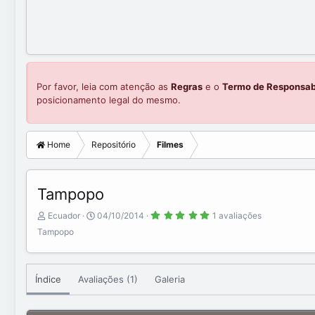
Por favor, leia com atenção as
Regras
e o
Termo de Responsab
posicionamento legal do mesmo.
Home
Repositório
Filmes
Tampopo
5
A
C
Ecuador
04/10/2014
1 avaliações
.
d
r
0
Tampopo
0
d
e
s
e
a
t
r
d
t
e
b
e
Índice
Avaliações (1)
Galeria
l
a
y
d
(
a
s