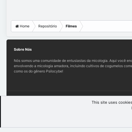
Home
Repositório
Filmes
Sobre Nós
Nós somos uma comunidade de entusiastas da micologia. Aqui você enc
envolvendo a micologia amadora, incluindo cultivos de cogumelos comes
como os do gênero Psilocybe!
Teo (light)
This site uses cookies
®
Community platform by XenForo
© 2010-2025 XenForo Ltd.
XenForo th