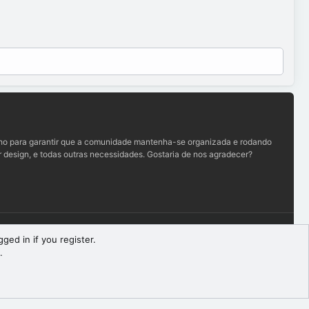
lho para garantir que a comunidade mantenha-se organizada e rodando
 design, e todas outras necessidades. Gostaria de nos agradecer?
Termos e regras
Política de privacidade
Ajuda
R
ged in if you register.
S
.
S
Largura
Queries
23
Time
0.0870s
Memory
10.44MB