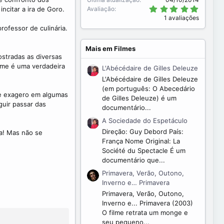
5
Avaliação
ncitar a ira de Goro.
.
1 avaliações
0
ofessor de culinária.
0
s
t
Mais em Filmes
r
stradas as diversas
e
l
lme é uma verdadeira
L'Abécédaire de Gilles Deleuze
a
(
L'Abécédaire de Gilles Deleuze
s
(em português: O Abecedário
)
de exagero em algumas
de Gilles Deleuze) é um
guir passar das
documentário...
A Sociedade do Espetáculo
Direção: Guy Debord País:
a! Mas não se
França Nome Original: La
Société du Spectacle É um
documentário que...
Primavera, Verão, Outono,
Inverno e… Primavera
Primavera, Verão, Outono,
Inverno e... Primavera (2003)
O filme retrata um monge e
seu pequeno...