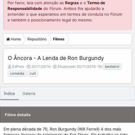
Por favor, leia com atenção as
Regras
e o
Termo de
Responsabilidade
do Fórum. Ambos lhe ajudarão a
entender o que esperamos em termos de conduta no Fórum
e também o posicionamento legal do mesmo.
Home
Repositório
Filmes
O Âncora - A Lenda de Ron Burgundy
A
C
T
ExPoro
20/11/2016
Atualizado
20/11/2016
besteirol
d
r
a
comédia
cult
d
e
g
e
a
s
d
t
b
e
Índice
Galeria
y
d
a
t
Filme details
e
Em plena década de 70, Ron Burgundy (Will Ferrell) é dos mais
famosos âncoras de telejornais de San Diego. Ele trabalha ao lado