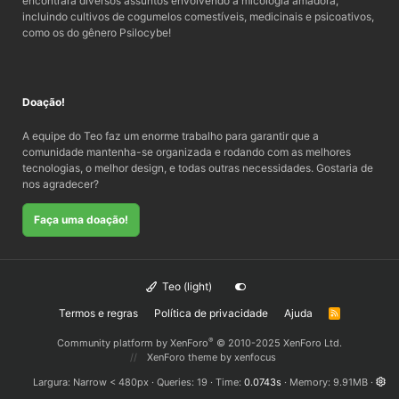
encontrará diversos assuntos envolvendo a micologia amadora,
incluindo cultivos de cogumelos comestíveis, medicinais e psicoativos,
como os do gênero Psilocybe!
Doação!
A equipe do Teo faz um enorme trabalho para garantir que a
comunidade mantenha-se organizada e rodando com as melhores
tecnologias, o melhor design, e todas outras necessidades. Gostaria de
nos agradecer?
Faça uma doação!
Teo (light)
Termos e regras
Política de privacidade
Ajuda
R
S
S
®
Community platform by XenForo
© 2010-2025 XenForo Ltd.
XenForo theme
by xenfocus
Largura
Queries
19
Time
0.0743s
Memory
9.91MB