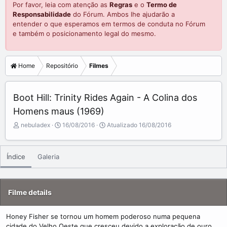
Por favor, leia com atenção as
Regras
e o
Termo de
Responsabilidade
do Fórum. Ambos lhe ajudarão a
entender o que esperamos em termos de conduta no Fórum
e também o posicionamento legal do mesmo.
Home
Repositório
Filmes
Boot Hill: Trinity Rides Again - A Colina dos
Homens maus (1969)
A
C
nebuladex
16/08/2016
Atualizado
16/08/2016
d
r
d
e
e
a
Índice
Galeria
d
t
b
e
y
d
a
Filme details
t
e
Honey Fisher se tornou um homem poderoso numa pequena
cidade do Velho Oeste que cresceu devido a exploração de ouro