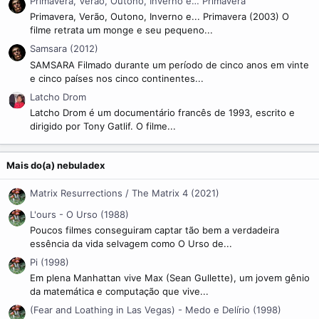
Primavera, Verão, Outono, Inverno e… Primavera
Primavera, Verão, Outono, Inverno e... Primavera (2003) O
filme retrata um monge e seu pequeno...
Samsara (2012)
SAMSARA Filmado durante um período de cinco anos em vinte
e cinco países nos cinco continentes...
Latcho Drom
Latcho Drom é um documentário francês de 1993, escrito e
dirigido por Tony Gatlif. O filme...
Mais do(a) nebuladex
Matrix Resurrections / The Matrix 4 (2021)
L'ours - O Urso (1988)
Poucos filmes conseguiram captar tão bem a verdadeira
essência da vida selvagem como O Urso de...
Pi (1998)
Em plena Manhattan vive Max (Sean Gullette), um jovem gênio
da matemática e computação que vive...
(Fear and Loathing in Las Vegas) - Medo e Delírio (1998)