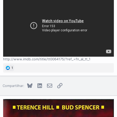
http://www.imdb.com/title/tt0064175/?ref_=fn_al_tt_1
1
Bluesky
LinkedIn
E-mail
Link
Compartilhar: