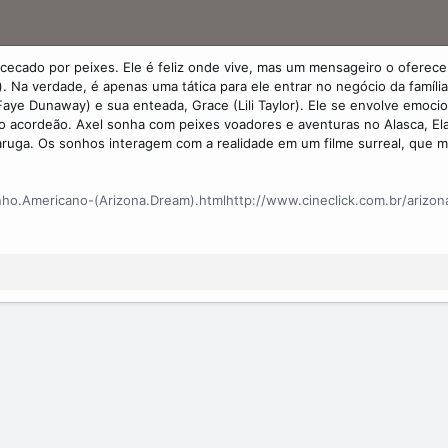
cecado por peixes. Ele é feliz onde vive, mas um mensageiro o oferece 
. Na verdade, é apenas uma tática para ele entrar no negócio da família
Faye Dunaway) e sua enteada, Grace (Lili Taylor). Ele se envolve emoc
no acordeão. Axel sonha com peixes voadores e aventuras no Alasca, E
ruga. Os sonhos interagem com a realidade em um filme surreal, que mi
nho.Americano-(Arizona.Dream).html
http://www.cineclick.com.br/ariz