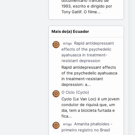
documentário francês de
1993, escrito e dirigido por
Tony Gatlif. O filme...
Mais do(a) Ecuador
Rapid antidepressant
Artigo
effects of the psychedelic
ayahuasca in treatment-
resistant depression
Rapid antidepressant effects
of the psychedelic ayahuasca
in treatment-resistant
depression: a...
O Ciclo (Cyclo)
Cyclo (Le Van Loc) é um jovem
condutor de riquixá que, um
dia, tem a bicicleta furtada e
fica...
Amanita phalloides -
Artigo
primeiro registro no Brasil