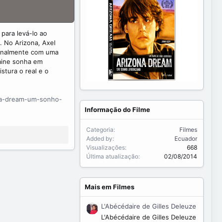
para levá-lo ao
. No Arizona, Axel
ionalmente com uma
laine sonha em
stura o real e o
ona-dream-um-sonho-
Informação do Filme
Categoria
Filmes
Added by
Ecuador
Visualizações
668
Última atualização
02/08/2014
Mais em Filmes
L'Abécédaire de Gilles Deleuze
L'Abécédaire de Gilles Deleuze