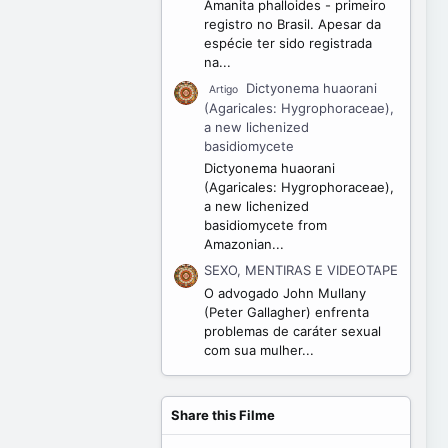
Amanita phalloides - primeiro
registro no Brasil. Apesar da
espécie ter sido registrada
na...
Dictyonema huaorani
Artigo
(Agaricales: Hygrophoraceae),
a new lichenized
basidiomycete
Dictyonema huaorani
(Agaricales: Hygrophoraceae),
a new lichenized
basidiomycete from
Amazonian...
SEXO, MENTIRAS E VIDEOTAPE
O advogado John Mullany
(Peter Gallagher) enfrenta
problemas de caráter sexual
com sua mulher...
Share this Filme