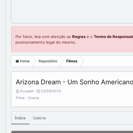
Por favor, leia com atenção as
Regras
e o
Termo de Responsab
posicionamento legal do mesmo.
Home
Repositório
Filmes
Arizona Dream - Um Sonho American
A
C
Ecuador
02/08/2014
d
r
Filme - Drama
d
e
e
a
d
t
b
e
Índice
Galeria
y
d
a