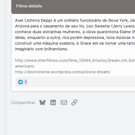
t
Filme details
e
Axel (Johnny Depp) é um solitário funcionário de Nova York, ob
Arizona para o casamento de seu tio, Leo Sweetie (Jerry Lewis)
conhece duas estranhas mulheres, a viúva quarentona Elaine (
delas, enquanto a outra, rica porém depressiva, toca músicas 
construir uma máquina voadora, e Grace em se tornar uma tarta
imaginário com brilhantismo.
http://www.interfilmes.com/filme_12644_Arizona.Dream.Um.So
americano
http://devircinema.wordpress.com/arizona-dream/
2
Bluesky
LinkedIn
E-mail
Link
Compartilhar: