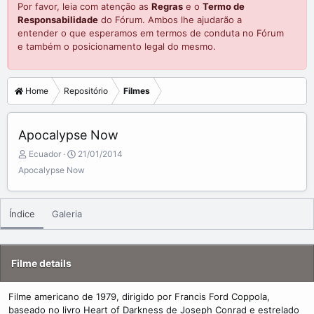
Por favor, leia com atenção as
Regras
e o
Termo de
Responsabilidade
do Fórum. Ambos lhe ajudarão a
entender o que esperamos em termos de conduta no Fórum
e também o posicionamento legal do mesmo.
Home
Repositório
Filmes
Apocalypse Now
A
C
Ecuador
21/01/2014
d
r
Apocalypse Now
d
e
e
a
d
t
Índice
Galeria
b
e
y
d
a
t
Filme details
e
Filme americano de 1979, dirigido por Francis Ford Coppola,
baseado no livro Heart of Darkness de Joseph Conrad e estrelado